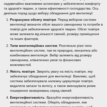
надзвичайно важливими аспектами у забезпеченні комфорту
та здоров'я тварин, а також ефективності господарства. Ось
декілька порад щодо вибору обладнання для вентиляції:
Розрахунок обсягу повітря
: Перед вибором системи
вентиляції визначте обсяг вашого свинарника та потреби в
повітрі для забезпечення здоров'я тварин. Обсяг повітря
може залежати від кількості свиней, розміру приміщення
та інших факторів.
Типи вентиляційних систем
: Розгляньте різні типи
вентиляційних систем, такі як природна, механічна або
комбінована вентиляція. Вибір залежить від розміру
свинарника, кліматичних умов та фінансових
можливостей.
Якість повітря
: Зверніть увагу на якість повітря, яку
забезпечує обладнання для вентиляції. Важливо, щоб
система забезпечувала належну циркуляцію повітря,
видаляла запахи та вологу, а також зменшувала ризик
поширення захворювань серед свиней.
Енергоефективність
: Врахуйте енергоефективність
вентиляційної системи. Оберіть обладнання, яке
максимально ефективно використовує енергію, щоб