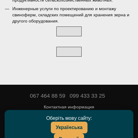
Инженерные услуги по проектированию и монтажу
свиноферм, складских помещений для хранения зерна и
другого оборудования.
067 464 88 59
099 433 33 25
Контактная информация
Полная версия сайта
Оберіть мову сайту:
Українська
© 2016—2026
DEYARDA — товары и препараты для животноводства.