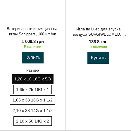
Ветеринарные инъекционные
Игла по Luer, для впуска
иглы Schippers, 100 шт./уп
воздуха SURGIWELOMED. к
MONOJECT MS Shippers
шприцу со шлангом
1 009.3 грн
136.8 грн
В наличии
В наличии
Купить
Купить
Размер
1,20 х 16 18G x 5/8
1,65 х 25 16G х 1
1,65 х 38 16G x 1 1/2
2,10 х 38 14G х 1 1/2
2,10 х 50 14G x 2