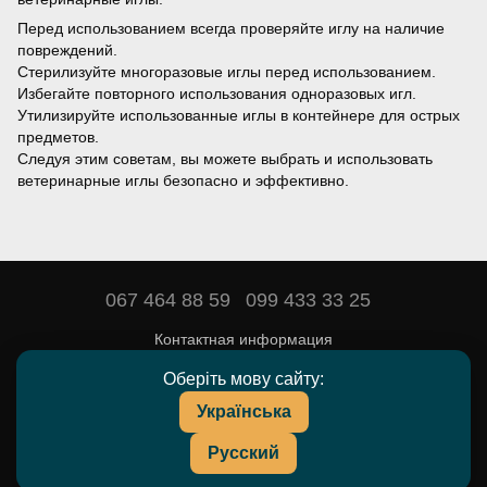
Перед использованием всегда проверяйте иглу на наличие
повреждений.
Стерилизуйте многоразовые иглы перед использованием.
Избегайте повторного использования одноразовых игл.
Утилизируйте использованные иглы в контейнере для острых
предметов.
Следуя этим советам, вы можете выбрать и использовать
ветеринарные иглы безопасно и эффективно.
067 464 88 59
099 433 33 25
Контактная информация
Полная версия сайта
Оберіть мову сайту:
Українська
© 2016—2026
DEYARDA — товары и препараты для животноводства.
Русский
UA
RU