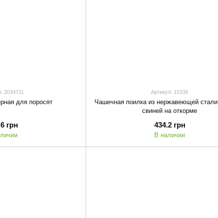
: 2034711
Артикул: 15336
рная для поросят
Чашечная поилка из нержавеющей стали
свиней на откорме
.6 грн
434.2 грн
аличии
В наличии