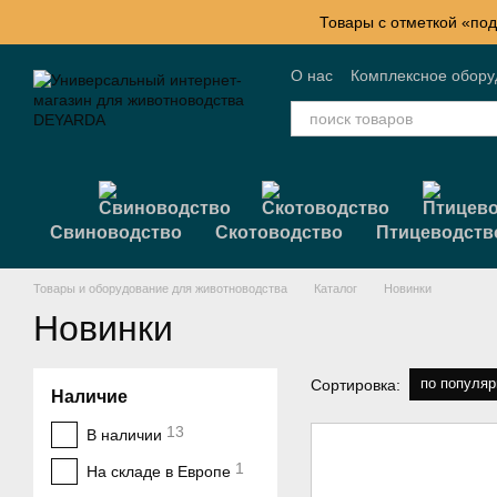
Перейти к основному контенту
Товары с отметкой «под
О нас
Комплексное обор
Контактная информация
Свиноводство
Скотоводство
Птицеводств
Товары и оборудование для животноводства
Каталог
Новинки
Новинки
по популяр
Сортировка:
Наличие
13
В наличии
1
На складе в Европе