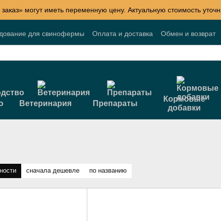
 заказ» могут иметь переменную цену. Актуальную стоимость уточн
удование для свинофермы
Оплата и доставка
Обмен и возврат
Блог
Акции
Договор публичной оферты
Кормовые
о
Ветеринария
Препараты
добавки
ности
сначала дешевле
по названию