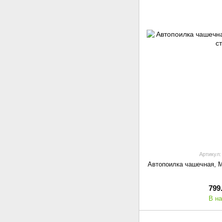
Артикул:
Автопоилка чашечная, M
799
В н