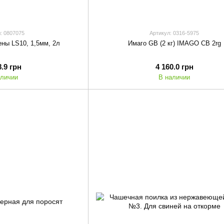
: 0807075
Артикул: 0316-5975
ены LS10, 1,5мм, 2л
Имаго GВ (2 кг) IMAGO CB 2rg
8.9 грн
4 160.0 грн
аличии
В наличии