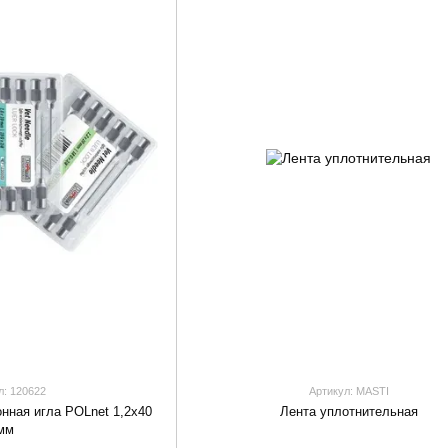
л: 120622
Артикул: MASTI
нная игла POLnet 1,2х40
Лента уплотнительная
мм