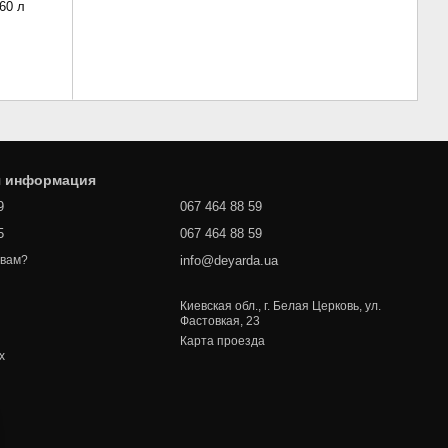
60 л
я информация
9
067 464 88 59
5
067 464 88 59
info@deyarda.ua
 вам?
Киевская обл., г. Белая Церковь, ул.
Фастовкая, 23
Карта проезда
х