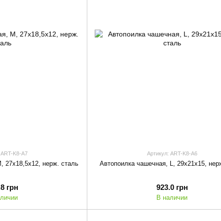
 ART-K8-A7
Артикул: ART-K8-A6
, 27x18,5x12, нерж. сталь
Автопоилка чашечная, L, 29x21x15, нер
.8 грн
923.0 грн
аличии
В наличии