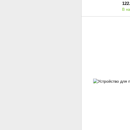
122
В н