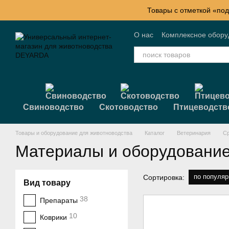
Перейти к основному контенту
Товары с отметкой «под
О нас
Комплексное обор
Контактная информация
Свиноводство
Скотоводство
Птицеводств
Товары и оборудование для животноводства
Каталог
Ветеринария
Ср
Материалы и оборудование
по популяр
Сортировка:
Вид товару
38
Препараты
10
Коврики