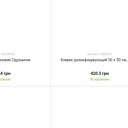
: 011302/B
Артикул: 50503/V
азовая Одуванчик
Коврик дезинфицирующий 50 х 50 см,
.4 грн
410.3 грн
аличии
В наличии