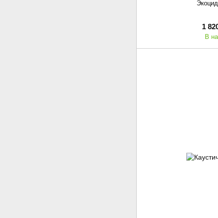
Экоцид 
1 82
В н