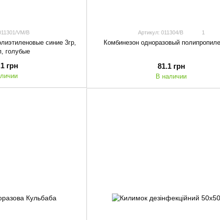
011301/VM/B
Артикул: 011304/B
1
лиэтиленовые синие 3гр,
Комбинезон одноразовый полипропил
п, голубые
.1 грн
81.1 грн
аличии
В наличии