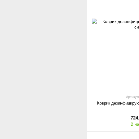
Артикул
Коврик дезинфицирую
724
В н