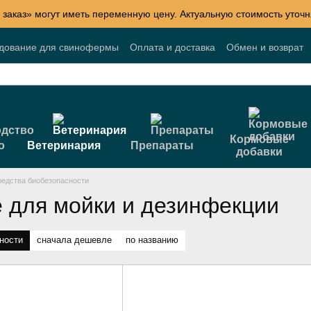
 заказ» могут иметь переменную цену. Актуальную стоимость уточн
удование для свинофермы
Оплата и доставка
Обмен и возврат
Блог
Акции
Договор публичной оферты
Кормовые
о
Ветеринария
Препараты
добавки
едства биобезопасности
 для мойки и дезинфекции
ности
сначала дешевле
по названию