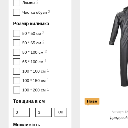
2
Лампы
2
Чистка обуви
Розмір килимка
2
50 * 50 см
2
50 * 65 см
2
50 * 100 см
1
65 * 100 см
1
100 * 100 см
1
100 * 150 см
1
100 * 200 см
Товщина в см
Нове
От Товщина в см
До Товщина в см
Артикул: 
OK
Дождевой
Можливість