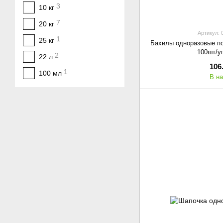
3
10 кг
7
20 кг
Артикул: 
1
25 кг
Бахилы одноразовые по
100шт/у
2
22 л
106
1
100 мл
В н