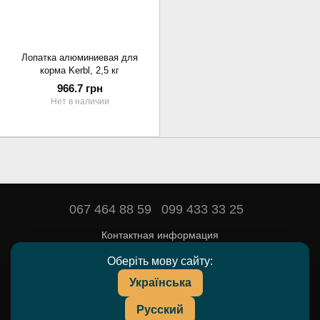
Лопатка алюминиевая для
корма Kerbl, 2,5 кг
966.7 грн
Нет в наличии
067 464 88 59
099 433 33 25
Контактная информация
Полная версия сайта
Оберіть мову сайту:
Українська
© 2016—2026
DEYARDA — товары и препараты для животноводства.
Русский