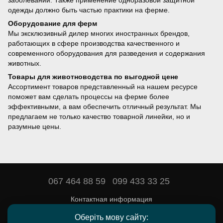
заболеваний. Также применение одноразовой защитной
одежды должно быть частью практики на ферме.
Оборудование для ферм
Мы эксклюзивный дилер многих иностранных брендов,
работающих в сфере производства качественного и
современного оборудования для разведения и содержания
животных.
Товары для животноводства по выгодной цене
Ассортимент товаров представленный на нашем ресурсе
поможет вам сделать процессы на ферме более
эффективными, а вам обеспечить отличный результат. Мы
предлагаем не только качество товарной линейки, но и
разумные цены.
067 464 88 59
099 433 33 25
Контактная информация
Полная версия сайта
Оберіть мову сайту: