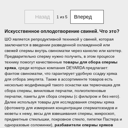
Назад
Вперед
1
из 5
Искусственное оплодотворение свиней. Что это?
ШО является репродуктивной техникой у свиней, которая
заключается в введении разведенной охлажденной или
свежей спермы внутрь свиноматки через канюлю или катетер.
Предварительно сперму нужно получить, в этом процессе
технику помогут качественные
товары для сбора спермы
хряка
, среди которых компания DEYARDA предлагает:
фантом свиноматки, что гарантирует удобную ссадку хряка
для отбора эякулята. Также в ассортименте товаров есть
несколько модификаций такого оснастки как термочашка для
сбора спермы, виниловые перчатки, полиэтиленовые
перчатки, пакеты для сбора спермы (с фильтром и без него).
Далее используя товары для исследования спермы хряка
(фотометр для измерения концентрации сперматозоидов и
кюветы к нему, весы для взвешивания спермы, микроскоп,
предметные стеклышки, покровное стекло, пипетки Пастера и
одноразовые соломинки),
разбавители спермы хряков