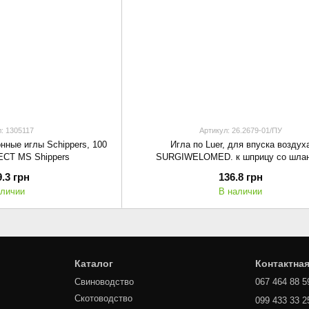
: 1305117
Артикул: 26.2679-01/ПУ
нные иглы Schippers, 100
Игла по Luer, для впуска воздух
ECT MS Shippers
SURGIWELOMED. к шприцу со шла
9.3 грн
136.8 грн
аличии
В наличии
Каталог
Контактна
Свиноводство
067 464 88 5
Скотоводство
099 433 33 2