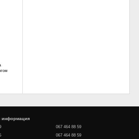
а
нгом
я информация
9
067 464 88 59
5
067 464 88 59