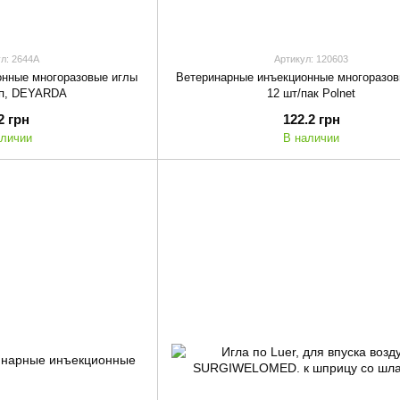
л: 2644A
Артикул: 120603
онные многоразовые иглы
Ветеринарные инъекционные многоразов
уп, DEYARDA
12 шт/пак Polnet
2 грн
122.2 грн
аличии
В наличии