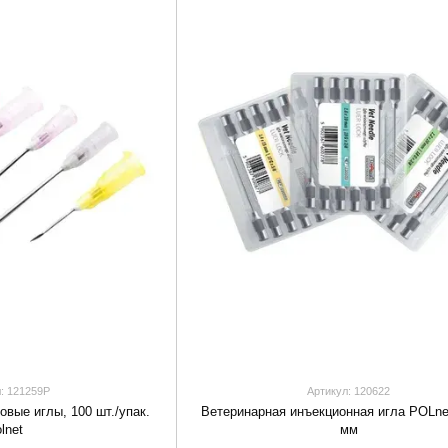
: 121259P
Артикул: 120622
вые иглы, 100 шт./упак.
Ветеринарная инъекционная игла POLne
lnet
мм