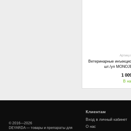
Артикул
Ветеринарные инъекцио
шт./уп MONOJ
1 00
В н
Клиентам
Вход в личный кабинет
© 2016—2026
О нас
DEYARDA — товары и препараты для