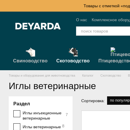
Перейти к основному контенту
Товары с отметкой «под
О нас
Комплексное обор
Контактная информация
Свиноводство
Скотоводство
Птицеводств
Товары и оборудование для животноводства
Каталог
Скотоводство
В
Иглы ветеринарные
по популяр
Сортировка:
Раздел
Иглы инъекционные
7
ветеринарные
8
Иглы ветеринарные