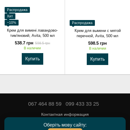
Распродажа
Хит
−10%
Распродажа
Крем для вимені лавандово-
Крем для вымени с мятой
тим'яновий, Avita, 500 мл
перечной, Avita, 500 мл
538.7 грн
598.5 грн
598.5 грн
В наличии
В наличии
Купить
Купить
067 464 88 59
099 433 33 25
Контактная информация
Полная версия сайта
Оберіть мову сайту: