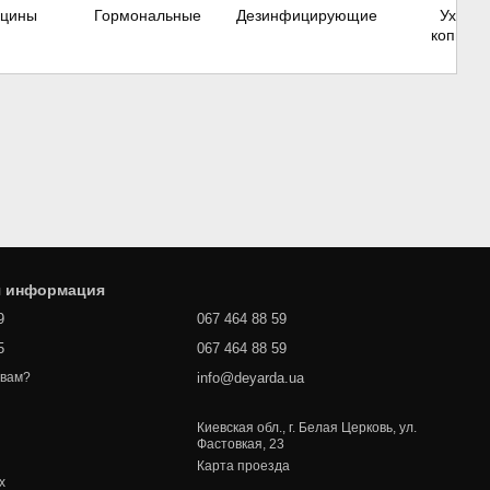
кцины
Гормональные
Дезинфицирующие
Уход з
копыта
я информация
9
067 464 88 59
5
067 464 88 59
info@deyarda.ua
 вам?
Киевская обл., г. Белая Церковь, ул.
Фастовкая, 23
Карта проезда
х