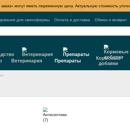
 заказ» могут иметь переменную цену. Актуальную стоимость уточн
удование для свинофермы
Оплата и доставка
Обмен и возврат
Блог
Акции
Договор публичной оферты
Кормовые
о
Ветеринария
Препараты
добавки
еи