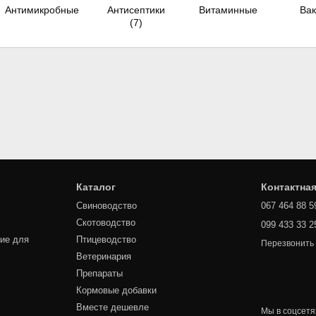
Антимикробные
Антисептики
Витаминные
Ва
(7)
Каталог
Контактна
Свиноводство
067 464 88 5
Скотоводство
099 433 33 2
ие для
Птицеводство
Перезвонить
Ветеринария
Препараты
Кормовые добавки
Вместе дешевле
Мы в соцсетя