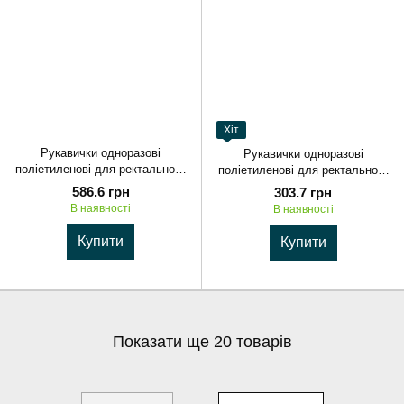
Хіт
Рукавички одноразові
Рукавички одноразові
поліетиленові для ректального
поліетиленові для ректального
дослідження VETbasic
дослідження POLnet
586.6 грн
303.7 грн
В наявності
В наявності
Купити
Купити
Показати ще 20 товарів