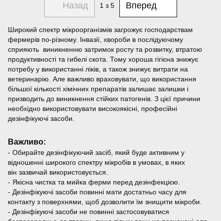
Назад
Вперед
1
з 5
Широкий спектр мікроорганізмів загрожує господарствам
фермерів по-різному. Інвазії, хвороби в послідуючому
сприяють виникненню затримок росту та розвитку, втратою
продуктивності та гибелі скота. Тому хороша гігієна знижує
потребу у використанні ліків, а також знижує витрати на
ветеринарію. Але важливо враховувати, що використання
більшої кількості хімічних препаратів залишає залишки і
призводить до виникнення стійких патогенів. З цієї причини
необхідно використовувати високоякісні, професійні
дезінфікуючі засоби.
Важливо:
- Обирайте дезінфікуючий засіб, який буде активним у
відношенні широкого спектру мікробів в умовах, в яких
він зазвичай використовується.
- Якісна чистка та мийка ферми перед дезінфекцією.
- Дезінфікуючі засоби повинні мати достатньо часу для
контакту з поверхнями, щоб дозволити їм знищити мікроби.
- Дезінфікуючі засоби не повинні застосовуватися