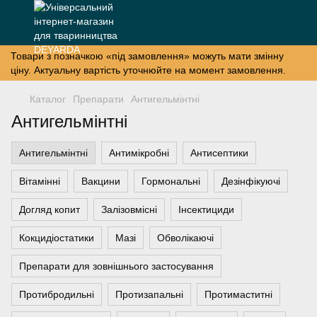
Товари з позначкою «під замовлення» можуть мати змінну
ціну. Актуальну вартість уточнюйте на момент замовлення.
Каталог
Препарати
Антигельмінтні
Антигельмінтні
Антигельмінтні
Антимікробні
Антисептики
Вітамінні
Вакцини
Гормональні
Дезінфікуючі
Догляд копит
Залізовмісні
Інсектициди
Кокцидіостатики
Мазі
Обволікаючі
Препарати для зовнішнього застосування
Протибродильні
Протизапальні
Протимаститні