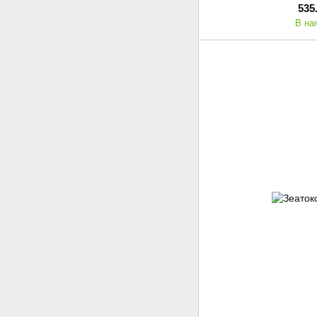
535
В на