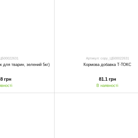
 ЦБ00022631
Артикул: copy_ЦБ00022631
к для тварин, зелений 5кг)
Кормова добавка Т-ТОКС
.8 грн
81.1 грн
явності
В наявності