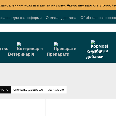
 замовлення» можуть мати змінну ціну. Актуальну вартість уточнюй
днання для свиноферми
Оплата і доставка
Обмін та поверненн
лог
Накопичувальні знижки
Акції
Договір публічної оферти
Кормові
Ветеринарія
Препарати
добавки
ністю
спочатку дешевше
за назвою