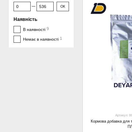
От Ціна, грн
До Ціна, грн
ОК
Наявність
9
В наявності
1
Немає в наявності
Артикул: 8
Кормова добавка для
П