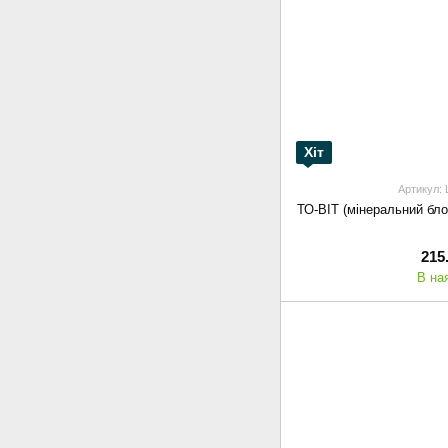
Хіт
Артикул:
ТО-ВІТ (мінеральний бло
215
В на