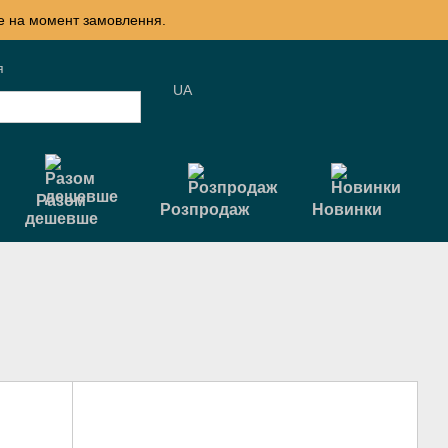
те на момент замовлення.
я
UA
Разом
Розпродаж
Новинки
дешевше