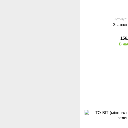
Артикул:
Зеатокс 
156
В на