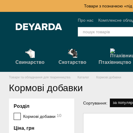
Перейти к основному контенту
Товари з позначкою «під
Про нас
Комплексне обла
Контактна інформація
Б
Свинарство
Скотарство
Птахівництво
Товари та обладнання для тваринництва
Каталог
Кормові добавки
Кормові добавки
за популяр
Сортування:
Розділ
10
Кормові добавки
Ціна, грн