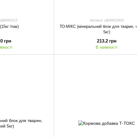
 ЦБ0002512
Артикул: ЦБ00022629
(15кг /пак)
ТО-МІКС (мінеральний блок для тварин, 
5кг)
.0 грн
213.2 грн
явності
В наявності