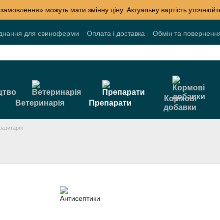
 замовлення» можуть мати змінну ціну. Актуальну вартість уточнюй
днання для свиноферми
Оплата і доставка
Обмін та поверненн
лог
Накопичувальні знижки
Акції
Договір публічної оферти
Кормові
Ветеринарія
Препарати
добавки
разитарні