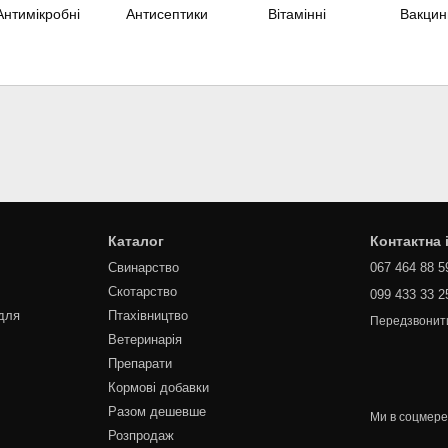
Антимікробні
Антисептики
Вітамінні
Вакцин
Каталог
Контактна
Свинарство
067 464 88 5
Скотарство
099 433 33 2
для
Птахівництво
Передзвонит
Ветеринарія
Препарати
Кормові добавки
Разом дешевше
Ми в соцмер
Розпродаж