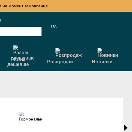
те на момент замовлення.
я
UA
Разом
Розпродаж
Новинки
дешевше