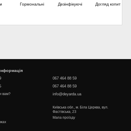
и
Гормональні
Дезінфікуючі
Догляд копит
 інформація
9
067 464 88 59
5
067 464 88 59
info@deyarda.ua
и вам?
Київська обл., м. Біла Церква, вул.
Фастівська, 23
Мапа проїзду
ежах