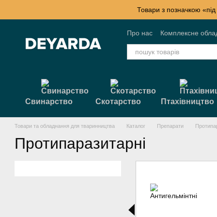
Перейти к основному контенту
Товари з позначкою «під
Про нас
Комплексне обла
Контактна інформація
Б
Свинарство
Скотарство
Птахівництво
Товари та обладнання для тваринництва
Каталог
Препарати
Протипа
Протипаразитарні