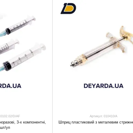
10102.02/D/AF
Артикул: 010410/А
оразові, 3-х компонентні,
Шприц пластиковий з металевим стрижн
 шт/уп