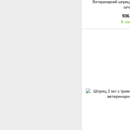
Ветеринарний шприц F
шл
936
В на