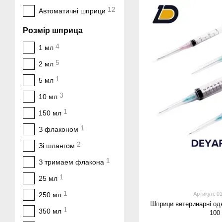
12
Автоматичні шприци
Розмір шприца
4
1 мл
5
2 мл
1
5 мл
3
10 мл
1
150 мл
1
З флаконом
2
Зі шлангом
1
З тримаем флакона
1
25 мл
1
250 мл
Артикул: 0
Шприци ветеринарні одн
1
350 мл
100