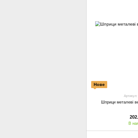
Нове
Артикул:
Шприци металеві ве
202
В на