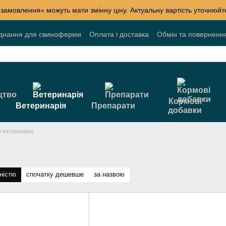
 замовлення» можуть мати змінну ціну. Актуальну вартість уточнюй
днання для свиноферми
Оплата і доставка
Обмін та поверненн
лог
Накопичувальні знижки
Акції
Договір публічної оферти
Кормові
Ветеринарія
Препарати
добавки
 ветеринарні
ністю
спочатку дешевше
за назвою