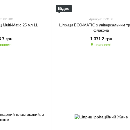
Відео
л: K23101
Артикул: К23138
 Multi-Matic 25 мл LL
Шприци ECO-MATIC з універсальним т
флакона
8.7 грн
1 371.2 грн
явності
В наявності