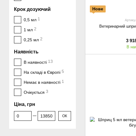
Нове
Крок дозуючий
1
0,5 мл
Артику
Ветеринарний шприц
2
1 мл
2
0,25 мл
3 91
В на
Наявність
13
В наявності
5
На складі в Європі
1
Немає в наявності
3
Очікується
Ціна, грн
От Ціна, грн
До Ціна, грн
ОК