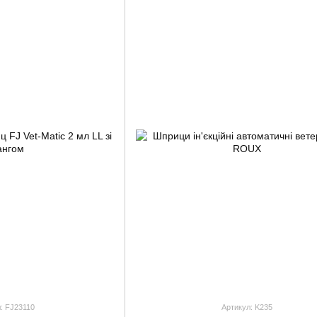
: FJ23110
Артикул: K235