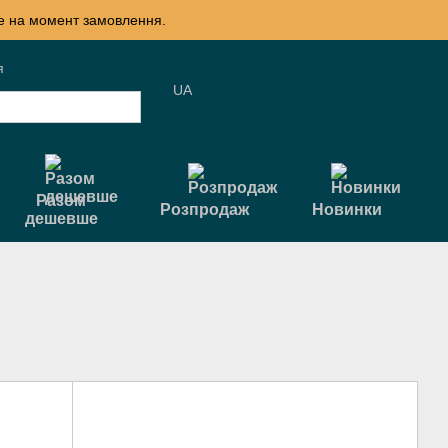
те на момент замовлення.
я
UA
Разом
Розпродаж
Новинки
дешевше