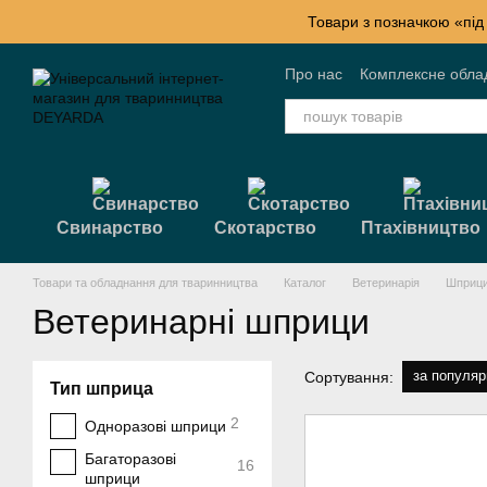
Перейти к основному контенту
Товари з позначкою «під
Про нас
Комплексне обла
Контактна інформація
Б
Свинарство
Скотарство
Птахівництво
Товари та обладнання для тваринництва
Каталог
Ветеринарія
Шприци
Ветеринарні шприци
за популяр
Сортування:
Тип шприца
2
Одноразові шприци
Багаторазові
16
шприци