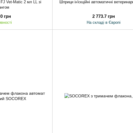
J Vet-Matic 2 мл LL зі
Шприци ін'єкційні автоматичні ветерина
ангом
.0 грн
2 773.7 грн
явності
На складі в Європі