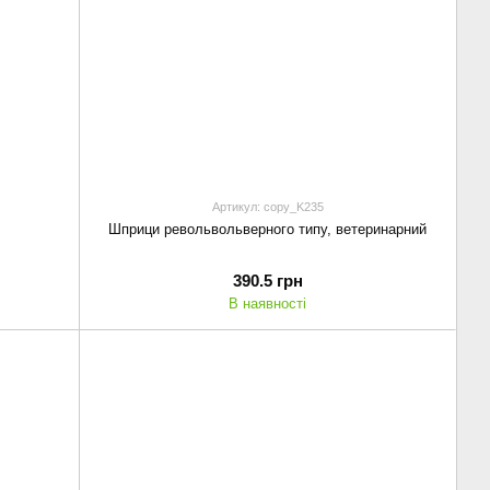
Артикул: copy_K235
Шприци револьвольверного типу, ветеринарний
390.5 грн
В наявності