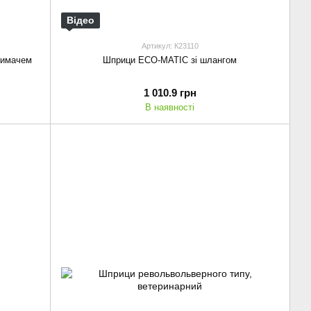
Відео
Артикул: К23110
римачем
Шприци ECO-MATIC зі шлангом
1 010.9 грн
В наявності