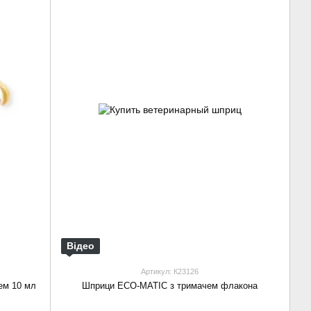
Відео
Артикул: К23126
ем 10 мл
Шприци ECO-MATIC з тримачем флакона