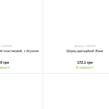
: 10032/H
Артикул: 10033/H
й пластиковий, з бігунком
Шприц іррігаційний Жане
.0 грн
172.1 грн
явності
В наявності