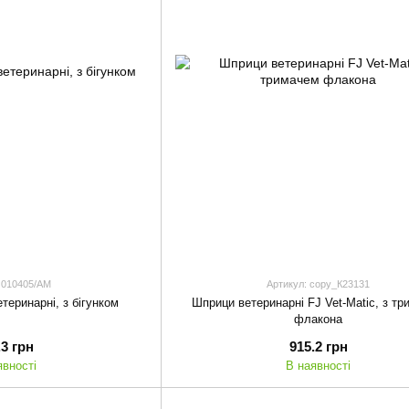
 010405/АМ
Артикул: copy_К23131
теринарні, з бігунком
Шприци ветеринарні FJ Vet-Matic, з т
флакона
.3 грн
915.2 грн
явності
В наявності