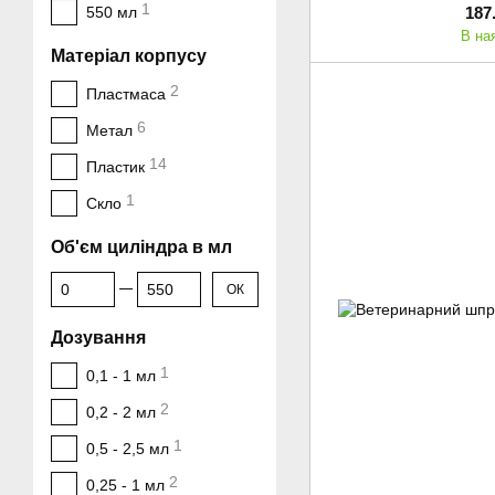
1
187
550 мл
В на
Матеріал корпусу
2
Пластмаса
6
Метал
14
Пластик
1
Скло
Об'єм циліндра в мл
От Об'єм циліндра в мл
До Об'єм циліндра в мл
ОК
Дозування
1
0,1 - 1 мл
2
0,2 - 2 мл
1
0,5 - 2,5 мл
2
0,25 - 1 мл