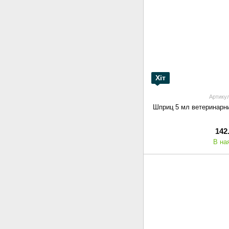
Хіт
Артикул
Шприц 5 мл ветеринарни
142
В на