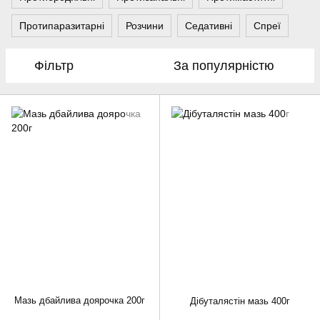
Протипаразитарні
Розчини
Седативні
Спреї
Фільтр
За популярністю
Мазь дбайлива доярочка 200г
Дібуталястін мазь 400г