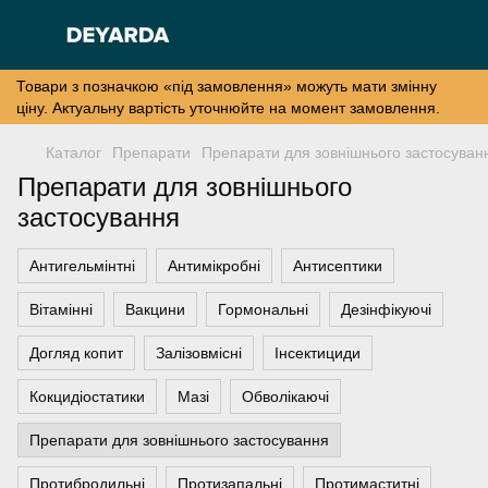
Товари з позначкою «під замовлення» можуть мати змінну
ціну. Актуальну вартість уточнюйте на момент замовлення.
Каталог
Препарати
Препарати для зовнішнього застосуван
Препарати для зовнішнього
застосування
Антигельмінтні
Антимікробні
Антисептики
Вітамінні
Вакцини
Гормональні
Дезінфікуючі
Догляд копит
Залізовмісні
Інсектициди
Кокцидіостатики
Мазі
Обволікаючі
Препарати для зовнішнього застосування
Протибродильні
Протизапальні
Протимаститні