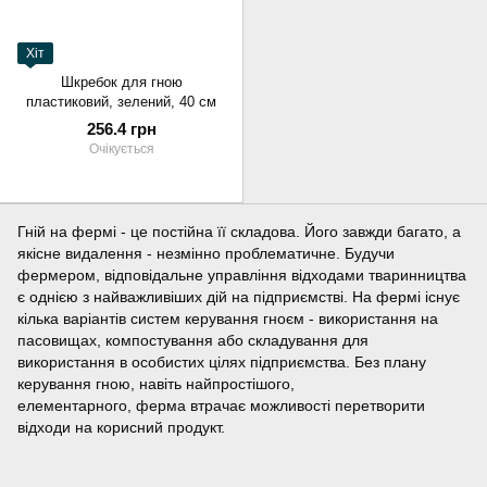
Хіт
Шкребок для гною
пластиковий, зелений, 40 см
256.4 грн
Очікується
Гній на фермі - це постійна її складова. Його завжди багато, а
якісне видалення - незмінно проблематичне. Будучи
фермером, відповідальне управління відходами тваринництва
є однією з найважливіших дій на підприємстві. На фермі існує
кілька варіантів систем керування гноєм - використання на
пасовищах, компостування або складування для
використання в особистих цілях підприємства. Без плану
керування гною, навіть найпростішого,
елементарного, ферма втрачає можливості перетворити
відходи на корисний продукт.