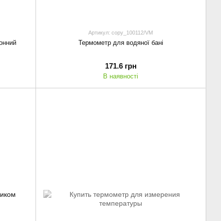
Артикул: copy_100112/VM
онний
Термометр для водяної бані
171.6 грн
В наявності