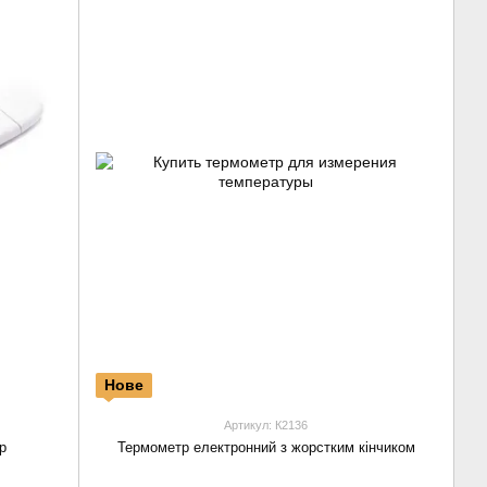
Нове
Артикул: К2136
р
Термометр електронний з жорстким кінчиком