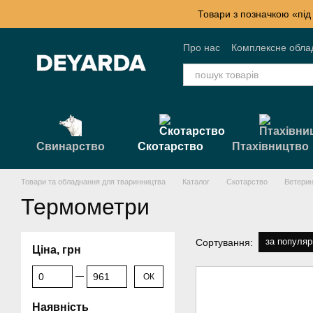
Перейти к основному контенту
Товари з позначкою «під
Про нас
Комплексне обла
Контактна інформація
Б
Свинарство
Скотарство
Птахівництво
Товари та обладнання для тваринництва
Каталог
Скотарство
Ветерин
Термометри
за популяр
Сортування:
Ціна, грн
От Ціна, грн
До Ціна, грн
ОК
Наявність