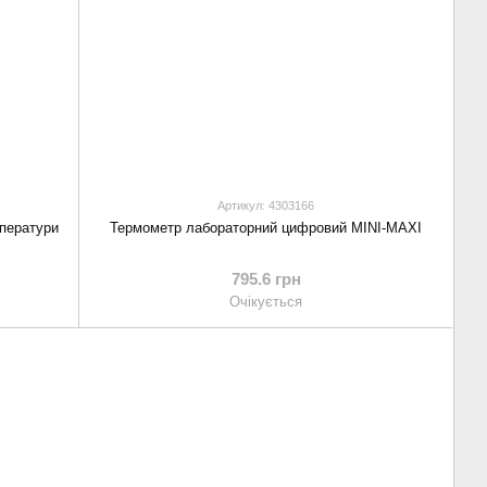
Артикул: 4303166
мператури
Термометр лабораторний цифровий MINI-MAXI
795.6 грн
Очікується