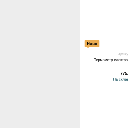
Нове
Артику
Термометр електрон
775
На склад