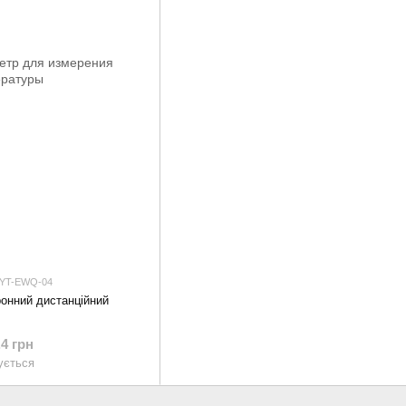
 YT-EWQ-04
онний дистанційний
.4 грн
ується