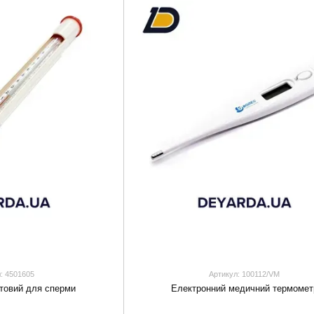
: 4501605
Артикул: 100112/VM
товий для сперми
Електронний медичний термомет