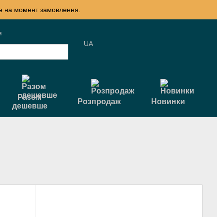
те на момент замовлення.
я
UA
Разом
Розпродаж
Новинки
дешевше