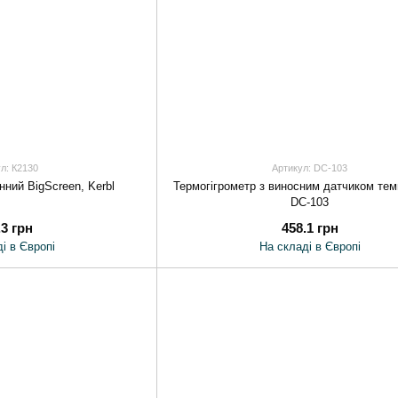
л: К2130
Артикул: DC-103
ний BigScreen, Kerbl
Термогігрометр з виносним датчиком те
DC-103
.3 грн
458.1 грн
і в Європі
На складі в Європі