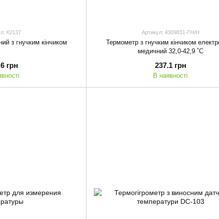
л: К2137
Артикул: 4309831-ГН/H
ий з гнучким кінчиком
Термометр з гнучким кінчиком електр
медичний 32,0-42,9 ˚С
.6 грн
237.1 грн
явності
В наявності