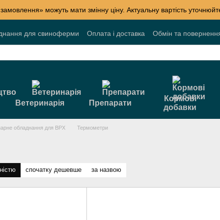
 замовлення» можуть мати змінну ціну. Актуальну вартість уточнюй
днання для свиноферми
Оплата і доставка
Обмін та поверненн
лог
Накопичувальні знижки
Акції
Договір публічної оферти
Кормові
Ветеринарія
Препарати
добавки
арне обладнання для ВРХ
Термометри
ністю
спочатку дешевше
за назвою