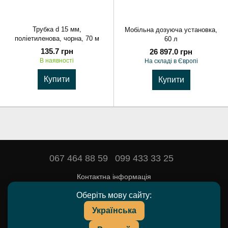
Трубка d 15 мм,
Мобільна дозуюча установка,
поліетиленова, чорна, 70 м
60 л
135.7 грн
26 897.0 грн
В наявності
На складі в Європі
Купити
Купити
067 464 88 59
099 433 33 25
Контактна інформація
Повна версія сайту
Оберіть мову сайту:
Українська
© 2016—2026
DEYARDA — товари та препарати для тваринництва.