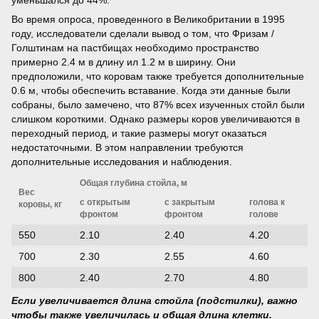
Во время опроса, проведенного в Великобритании в 1995
году, исследователи сделали вывод о том, что Фризам /
Голштинам на пастбищах необходимо пространство
примерно 2.4 м в длину ил 1.2 м в ширину. Они
предположили, что коровам также требуется дополнительные
0.6 м, чтобы обеспечить вставание. Когда эти данные были
собраны, было замечено, что 87% всех изученных стойл были
слишком короткими. Однако размеры коров увеличиваются в
переходный период, и такие размеры могут оказаться
недостаточными. В этом направлении требуются
дополнительные исследования и наблюдения.
Общая глубина стойла, м
Вес
с открытым
с закрытым
голова к
коровы, кг
фронтом
фронтом
голове
550
2.10
2.40
4.20
700
2.30
2.55
4.60
800
2.40
2.70
4.80
Если увеличивается длина стойла (подстилки), важно
чтобы также увеличилась и общая длина клетки.