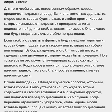
лицом к стене.
Для того чтобы встать естественным образом, корова
предпочтет податься вперед. Если она может так сделать, то,
скорее всего, корова будет лежать в стойле прямо. Коровы,
которые испытывают недостаток пространства из за
недостаточной длины стойла, встают наискосок. Очень часто
они будут стараться лечь в стойле по диагонали.
Если стойла с закрытым фронтом будут слишком короткими,
корова будет подаваться в сторону или вставать как собака
или лошадь. Выбор разделителя стойл, который позволит
сделать такое движение в сторону может быть полезным. Но в
то же время это может стимулировать коров ложиться по
диагонали. Когда коровы ложатся по диагонали они сильнее
пачкают заднюю часть стойла и, соответственно, сильнее
пачкаются сами.
В ходе наблюдений в Канаде изучались способы, которыми
встают коровы. Было установлено, что когда животные
содержатся в стойлах глубиной 2.4 м с закрытым фронтом,
они подаются вперед по диагонали в 68% случаев. Когда
передние ограничители убирались, чтобы коровы могли
вставать прямо, процент животных встававших по диагонали
уменьшался до 44%.