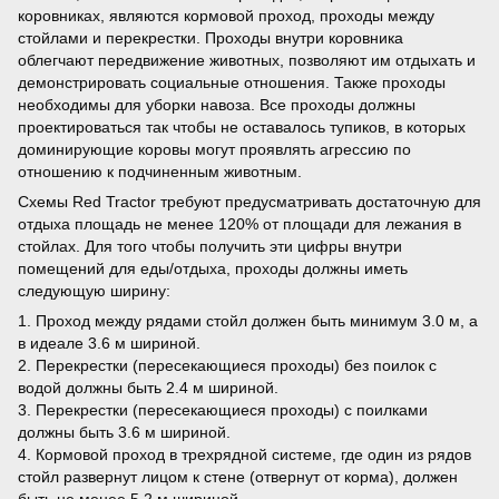
коровниках, являются кормовой проход, проходы между
стойлами и перекрестки. Проходы внутри коровника
облегчают передвижение животных, позволяют им отдыхать и
демонстрировать социальные отношения. Также проходы
необходимы для уборки навоза. Все проходы должны
проектироваться так чтобы не оставалось тупиков, в которых
доминирующие коровы могут проявлять агрессию по
отношению к подчиненным животным.
Схемы Red Tractor требуют предусматривать достаточную для
отдыха площадь не менее 120% от площади для лежания в
стойлах. Для того чтобы получить эти цифры внутри
помещений для еды/отдыха, проходы должны иметь
следующую ширину:
1. Проход между рядами стойл должен быть минимум 3.0 м, а
в идеале 3.6 м шириной.
2. Перекрестки (пересекающиеся проходы) без поилок с
водой должны быть 2.4 м шириной.
3. Перекрестки (пересекающиеся проходы) с поилками
должны быть 3.6 м шириной.
4. Кормовой проход в трехрядной системе, где один из рядов
стойл развернут лицом к стене (отвернут от корма), должен
быть не менее 5.2 м шириной.