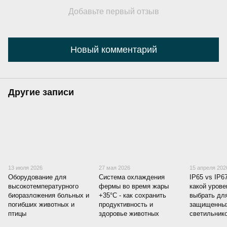
Добавьте первый отзыв
Новый комментарий
Другие записи
13 июля 2026
27 мая 2026
15 апреля 202
Оборудование для
Система охлаждения
IP65 vs IP6
высокотемпературного
фермы во время жары
какой уров
биоразложения больных и
+35°C - как сохранить
выбрать для
погибших животных и
продуктивность и
защищенны
птицы
здоровье животных
светильник