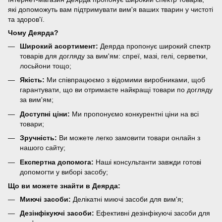
які допоможуть вам підтримувати вим'я ваших тварин у чистоті
та здоров'ї.
Чому Деярда?
Широкий асортимент:
Деярда пропонує широкий спектр
товарів для догляду за вим'ям: спреї, мазі, гелі, серветки,
лосьйони тощо;
Якість:
Ми співпрацюємо з відомими виробниками, щоб
гарантувати, що ви отримаєте найкращі товари по догляду
за вим'ям;
Доступні ціни:
Ми пропонуємо конкурентні ціни на всі
товари;
Зручність:
Ви можете легко замовити товари онлайн з
нашого сайту;
Експертна допомога:
Наші консультанти завжди готові
допомогти у виборі засобу;
Що ви можете знайти в Деярда:
Миючі засоби:
Делікатні миючі засоби для вим'я;
Дезінфікуючі засоби:
Ефективні дезінфікуючі засоби для