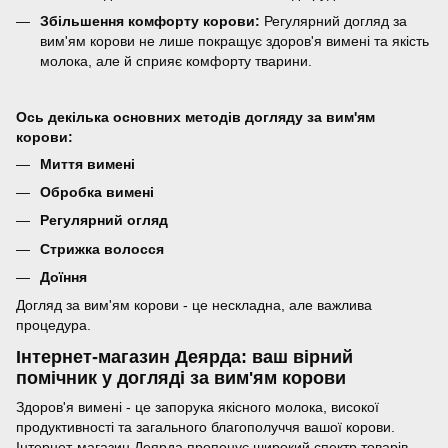
Збільшення комфорту корови:
Регулярний догляд за
вим'ям корови не лише покращує здоров'я вимені та якість
молока, але й сприяє комфорту тварини.
Ось декілька основних методів догляду за вим'ям
корови:
Миття вимені
Обробка вимені
Регулярний огляд
Стрижка волосся
Доїння
Догляд за вим'ям корови - це нескладна, але важлива
процедура.
Інтернет-магазин Деярда: ваш вірний
помічник у догляді за вим'ям корови
Здоров'я вимені - це запорука якісного молока, високої
продуктивності та загального благополуччя вашої корови.
Інтернет-магазин Деярда пропонує широкий спектр товарів,