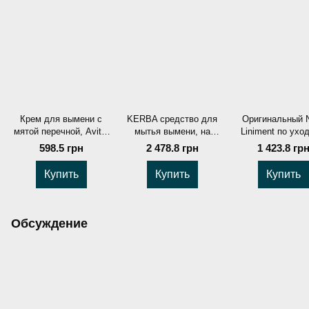
Крем для вымени с
KERBA средство для
Оригинальный 
мятой перечной, Avita,
мытья вымени, на
Liniment по ухо
500 мл
йодной основе,
выменью, флако
598.5 грн
2 478.8 грн
1 423.8 гр
канистра 5 л
мл
Купить
Купить
Купить
Обсуждение