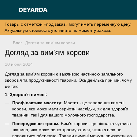
Товары с отметкой «под заказ» могут иметь переменную цену.
Актуальную стоимость уточняйте по моменту заказа.
Блог
Догляд за вим'ям корови
Догляд за вим'ям корови
10 июня 2024
Догляд за вим'ям корови є важливою частиною загального
здоров'я та продуктивності тварини. Ось декілька причин, чому
це так:
1. Здоров'я вимені:
Профілактика маститу:
Мастит - це запалення вимені
корови, яке може мати серйозні наслідки, як для здоров'я
тварини, так і для вашого молочного господарства.
Попередження травм:
Вим'я корови - це ніжна та чутлива
тканина, яка може легко травмуватися, якщо з нею не
поводитися обережно. Травми вимені можуть призвести до