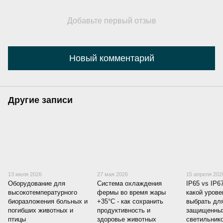
Добавьте первый отзыв
Новый комментарий
Другие записи
13 июля 2026
27 мая 2026
15 апреля 202
Оборудование для
Система охлаждения
IP65 vs IP6
высокотемпературного
фермы во время жары
какой уров
биоразложения больных и
+35°C - как сохранить
выбрать для
погибших животных и
продуктивность и
защищенны
птицы
здоровье животных
светильник