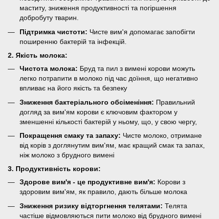
маститу, зниження продуктивності та погіршення
добробуту тварин.
Підтримка чистоти:
Чисте вим'я допомагає запобігти
поширенню бактерій та інфекцій.
2. Якість молока:
Чистота молока:
Бруд та пил з вимені корови можуть
легко потрапити в молоко під час доїння, що негативно
впливає на його якість та безпеку
Зниження бактеріального обсіменіння:
Правильний
догляд за вим'ям корови є ключовим фактором у
зменшенні кількості бактерій у ньому, що, у свою чергу,
Покращення смаку та запаху:
Чисте молоко, отримане
від корів з доглянутим вим'ям, має кращий смак та запах,
ніж молоко з брудного вимені
3. Продуктивність корови:
Здорове вим'я - це продуктивне вим'я:
Корови з
здоровим вим'ям, як правило, дають більше молока
Зниження ризику відторгнення телятами:
Телята
частіше відмовляються пити молоко від брудного вимені