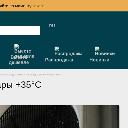
яйте по моменту заказа.
RU
Вместе
Распродажа
Новинки
дешевле
ить продуктивность и здоровье животных
ары +35°C