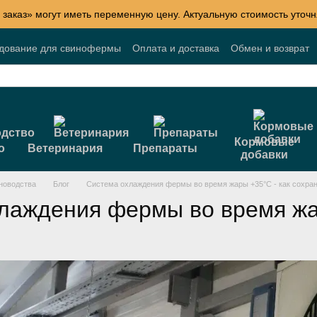
 заказ» могут иметь переменную цену. Актуальную стоимость уточн
удование для свинофермы
Оплата и доставка
Обмен и возврат
Блог
Акции
Договор публичной оферты
Кормовые
о
Ветеринария
Препараты
добавки
новодства
Блог
Система охлаждения фермы во время жары +35°C - как сохран
лаждения фермы во время ж