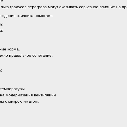
ом
лько градусов перегрева могут оказывать серьезное влияние на пр
аждения птичника помогает:
ь;
а;
ние корма.
ажно правильное сочетание:
;
 температуры
жна модернизация вентиляции
ем с микроклиматом: