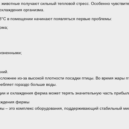
 животные получают сильный тепловой стресс. Особенно чувствител
охлаждения организма.
8°C в помещении начинают появляться первые проблемы:
рма;
жизненными;
ний.
 сложнее из-за высокой плотности посадки птицы. Во время жары п
ребляет гораздо больше воды.
ции и охлаждения ферма может терять значительную часть прибыли
лаждения фермы
ы – это комплекс оборудования, поддерживающий стабильный мик