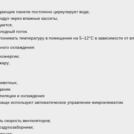
дающие панели постоянно циркулирует вода;
оздух через влажные кассеты;
дается;
лодный поток.
понижать температуру в помещении на 5–12°C в зависимости от вл
ного охлаждения:
роэнергии;
жару;
ивотных;
дание.
нтиляции и охлаждения
аще используют автоматическое управление микроклиматом.
ь скорость вентиляторов;
оздухозаборники;
дения;