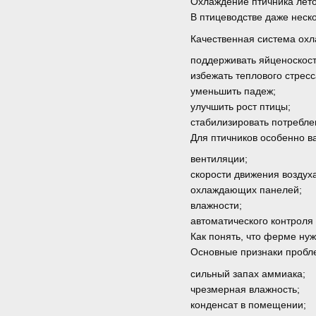
Охлаждение птичника лет
В птицеводстве даже неско
Качественная система охл
поддерживать яйценоскост
избежать теплового стресс
уменьшить падеж;
улучшить рост птицы;
стабилизировать потребле
Для птичников особенно в
вентиляции;
скорости движения воздуха
охлаждающих панелей;
влажности;
автоматического контроля
Как понять, что ферме ну
Основные признаки пробл
сильный запах аммиака;
чрезмерная влажность;
конденсат в помещении;