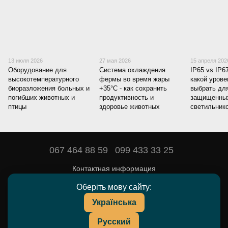
13 июля 2026
27 мая 2026
15 апреля 202
Оборудование для
Система охлаждения
IP65 vs IP6
высокотемпературного
фермы во время жары
какой уров
биоразложения больных и
+35°C - как сохранить
выбрать для
погибших животных и
продуктивность и
защищенны
птицы
здоровье животных
светильник
067 464 88 59
099 433 33 25
Контактная информация
Полная версия сайта
Оберіть мову сайту:
Українська
© 2016—2026
DEYARDA — товары и препараты для животноводства.
Русский