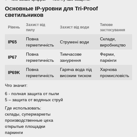
Основные IP-уровни для Tri-Proof
светильников
Захист від
Типове
Рівень
Захист від води
пилу
застосування
Повна
Склади,
IP65
Струмені води
герметичність
виробництво
Повна
Тимчасове
Ферми,
IP67
герметичність
занурення
паркінги
Повна
Гаряча вода під
Харчова
IP69K
герметичність
високим тиском
промисловість
Что значит:
6 - полная защита от пыли
5 – защита от водяных струй
Где использовать:
склады, супермаркеты
производственные цеха
открытые площадки
паркинги