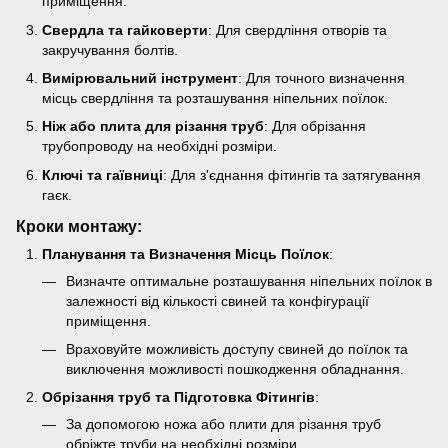
приміщення.
Свердла та гайковерти
: Для свердління отворів та
закручування болтів.
Вимірювальний інструмент
: Для точного визначення
місць свердління та розташування ніпельних поїлок.
Ніж або плита для різання труб
: Для обрізання
трубопроводу на необхідні розміри.
Ключі та гаївниці
: Для з'єднання фітингів та затягування
гаєк.
Кроки монтажу:
Планування та Визначення Місць Поїлок
:
Визначте оптимальне розташування ніпельних поїлок в
залежності від кількості свиней та конфігурації
приміщення.
Враховуйте можливість доступу свиней до поїлок та
виключення можливості пошкодження обладнання.
Обрізання труб та Підготовка Фітингів
:
За допомогою ножа або плити для різання труб
обріжте труби на необхідні розміри.