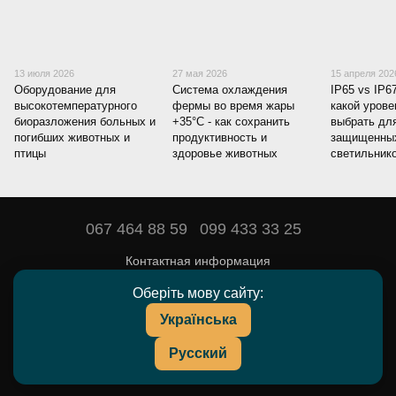
13 июля 2026
27 мая 2026
15 апреля 202
Оборудование для
Система охлаждения
IP65 vs IP6
высокотемпературного
фермы во время жары
какой уров
биоразложения больных и
+35°C - как сохранить
выбрать для
погибших животных и
продуктивность и
защищенны
птицы
здоровье животных
светильник
067 464 88 59
099 433 33 25
Контактная информация
Полная версия сайта
Оберіть мову сайту:
Українська
© 2016—2026
DEYARDA — товары и препараты для животноводства.
Русский
UA
RU