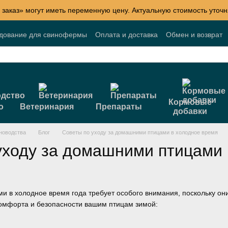
 заказ» могут иметь переменную цену. Актуальную стоимость уточн
удование для свинофермы
Оплата и доставка
Обмен и возврат
Блог
Акции
Договор публичной оферты
Кормовые
о
Ветеринария
Препараты
добавки
новодства
Блог
Советы по уходу за домашними птицами в холодное время
уходу за домашними птицами 
и в холодное время года требует особого внимания, поскольку они
омфорта и безопасности вашим птицам зимой: