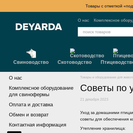
Перейти к основному контенту
Товары с отметкой «под
О нас
Комплексное обор
Контактная информация
Свиноводство
Скотоводство
Птицеводств
О нас
Товары и оборудование для живот
Советы по 
Комплексное оборудование
для свинофермы
21 декабря 2023
Оплата и доставка
Уход за домашними птицам
Обмен и возврат
советы для обеспечения к
Контактная информация
Утепление хранилища: