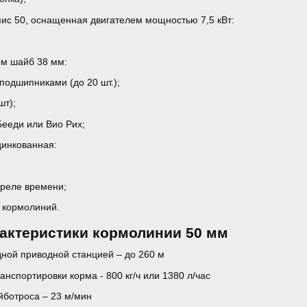
ис 50, оснащенная двигателем мощностью 7,5 кВт:
м шайб 38 мм:
подшипниками (до 20 шт.);
шт);
Бееди или Вио Рих;
цинкованная:
 реле времени;
 кормолиний.
рактеристики кормолинии 50 мм
ной приводной станцией – до 260 м
нспортировки корма - 800 кг/ч или 1380 л/час
йботроса – 23 м/мин