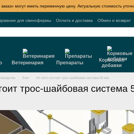
 заказ» могут иметь переменную цену. Актуальную стоимость уточн
удование для свинофермы
Оплата и доставка
Обмен и возврат
Блог
Акции
Договор публичной оферты
Кормовые
о
Ветеринария
Препараты
добавки
новодства
Блог
Из чего состоит трос-шайбовая система 50 мм.
тоит трос-шайбовая система 