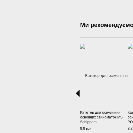
Ми рекомендуєм
Катетер для осіменіння
Ка
основних свиноматок MS
ос
Schippers
PO
9.9 грн
8.3