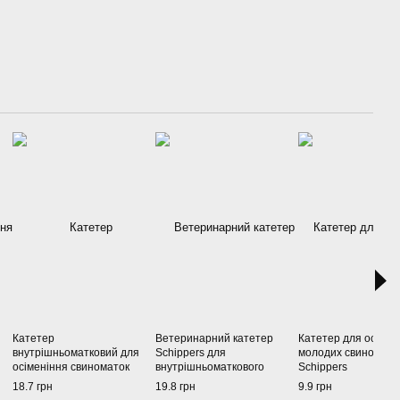
Катетер
Ветеринарний катетер
Катетер для осімен
внутрішньоматковий для
Schippers для
молодих свиномато
осіменіння свиноматок
внутрішньоматкового
Schippers
POLnet
запліднення свиноматок
18.7 грн
19.8 грн
9.9 грн
Schippers