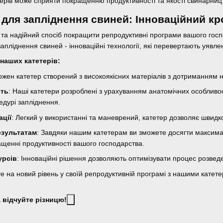
ерів може сприяти покращенню продуктивності та якості свинарниц
и для запліднення свиней: Інноваційний к
 та надійний спосіб покращити репродуктивні програми вашого гос
 запліднення свиней - інноваційні технології, які перевертають уяв
наших катетерів:
Кожен катетер створений з високоякісних матеріалів з дотриманням н
сть
: Наші катетери розроблені з урахуванням анатомічних особливо
едурі запліднення.
ації
: Легкий у використанні та маневрений, катетер дозволяє швидк
езультатам
: Завдяки нашим катетерам ви зможете досягти максимал
ащенні продуктивності вашого господарства.
урсів
: Інноваційні рішення дозволяють оптимізувати процес розвед
те на новий рівень у своїй репродуктивній програмі з нашими катет
 відчуйте різницю!