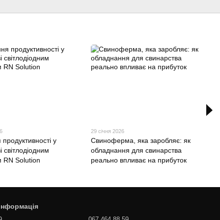
6
29 січня 2026
 продуктивності у
Свиноферма, яка заробляє: як
зі світлодіодним
обладнання для свинарства
 RN Solution
реально впливає на прибуток
 інформація
9
067 464 88 59