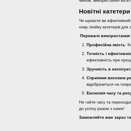
чином, використання катет
Новітні катетер
Чи шукаєте ви ефективний
нову лінійку катетерів для
Переваги використання 
Професійна якість
: 
Точність і ефективні
ефективність при проц
Зручність в експлуат
Сприяння високим р
відобразиться на покр
Економія часу та рес
Не гайте часу та переходь
до успіху разом з нами!
Замовляйте вже зараз та