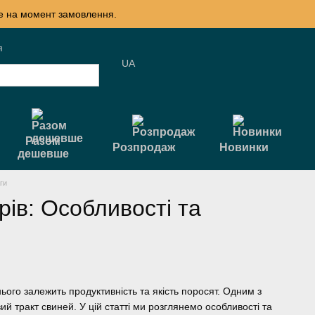
те на момент замовлення.
я
UA
Разом
Розпродаж
Новинки
дешевше
ги
ів: Особливості та
ього залежить продуктивність та якість поросят. Одним з
й тракт свиней. У цій статті ми розглянемо особливості та