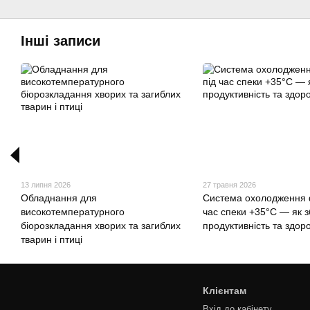
Інші записи
13 липня 2026
27 травня 2026
Обладнання для
Система охолодження 
високотемпературного
час спеки +35°C — як з
біорозкладання хворих та загиблих
продуктивність та здор
тварин і птиці
Клієнтам
Вхід до кабінету