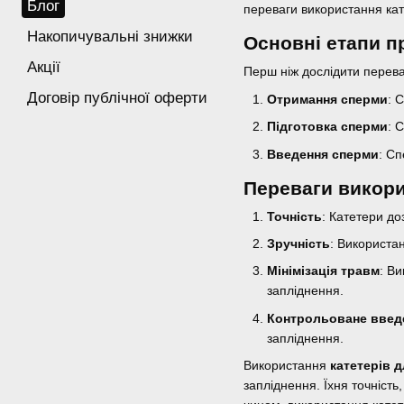
Блог
переваги використання кат
Накопичувальні знижки
Основні етапи п
Акції
Перш ніж дослідити перева
Договір публічної оферти
Отримання сперми
: 
Підготовка сперми
: 
Введення сперми
: Сп
Переваги викори
Точність
: Катетери до
Зручність
: Використа
Мінімізація травм
: В
запліднення.
Контрольоване введ
запліднення.
Використання
катетерів д
запліднення. Їхня точність