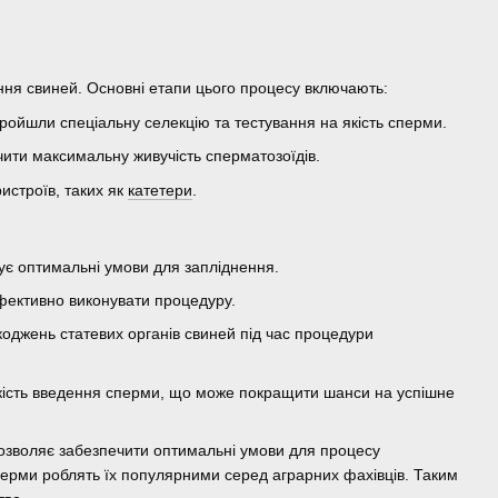
ення свиней. Основні етапи цього процесу включають:
пройшли спеціальну селекцію та тестування на якість сперми.
ити максимальну живучість сперматозоїдів.
истроїв, таких як
катетери
.
:
чує оптимальні умови для запліднення.
фективно виконувати процедуру.
оджень статевих органів свиней під час процедури
дкість введення сперми, що може покращити шанси на успішне
озволяє забезпечити оптимальні умови для процесу
 сперми роблять їх популярними серед аграрних фахівців. Таким