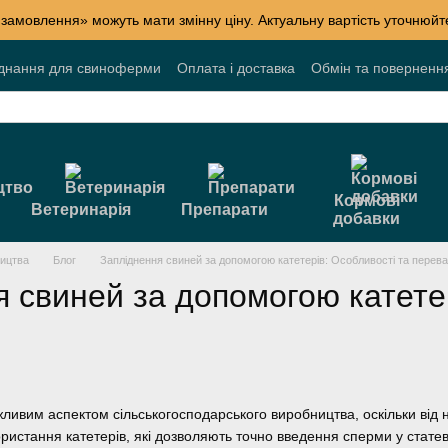
 замовлення» можуть мати змінну ціну. Актуальну вартість уточнюй
днання для свиноферми
Оплата і доставка
Обмін та поверненн
лог
Накопичувальні знижки
Акції
Договір публічної оферти
Кормові
Ветеринарія
Препарати
добавки
ництва
Блог
Запліднення свиней за допомогою катетерів: Особливості та перева
 свиней за допомогою катетер
ливим аспектом сільськогосподарського виробництва, оскільки від н
ристання катетерів, які дозволяють точно введення сперми у статеви