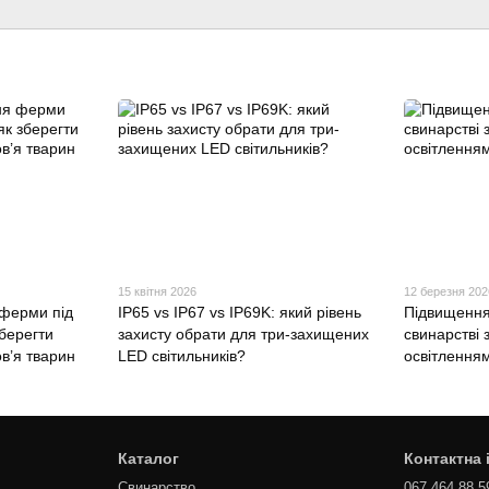
15 квітня 2026
12 березня 202
ферми під
IP65 vs IP67 vs IP69K: який рівень
Підвищення
берегти
захисту обрати для три-захищених
свинарстві 
ов’я тварин
LED світильників?
освітленням
Каталог
Контактна
Свинарство
067 464 88 5