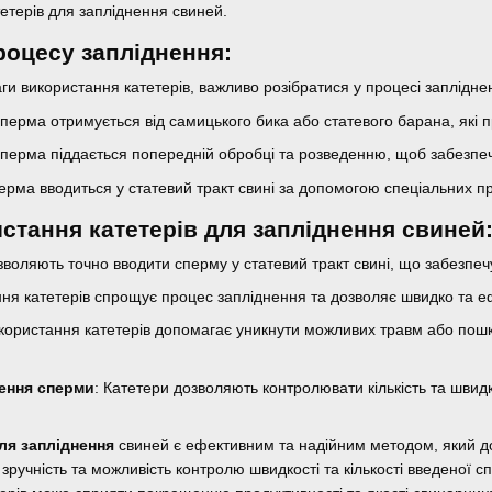
етерів для запліднення свиней.
роцесу запліднення:
ги використання катетерів, важливо розібратися у процесі заплідн
Сперма отримується від самицького бика або статевого барана, які 
Сперма піддається попередній обробці та розведенню, щоб забезпеч
ерма вводиться у статевий тракт свині за допомогою спеціальних пр
стання катетерів для запліднення свиней
зволяють точно вводити сперму у статевий тракт свині, що забезпе
ння катетерів спрощує процес запліднення та дозволяє швидко та е
икористання катетерів допомагає уникнути можливих травм або пошк
ення сперми
: Катетери дозволяють контролювати кількість та шви
ля запліднення
свиней є ефективним та надійним методом, який д
, зручність та можливість контролю швидкості та кількості введеної