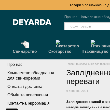
Перейти к основному контенту
Товари з позначкою «під
Про нас
Комплексне обла
Контактна інформація
Б
Свинарство
Скотарство
Птахівництво
Про нас
Товари та обладнання для тварин
Запліднення
Комплексне обладнання
для свиноферми
переваги
Оплата і доставка
6 березня 2024
Обмін та повернення
Запліднення свиней
є важ
Контактна інформація
методів запліднення є вико