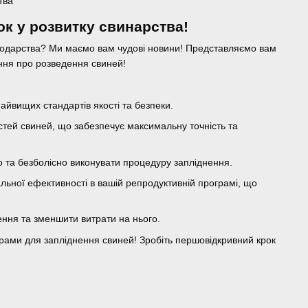
тва
рок у розвитку свинарства!
подарства? Ми маємо вам чудові новини! Представляємо вам
лення про розведення свиней!
айвищих стандартів якості та безпеки.
стей свиней, що забезпечує максимальну точність та
о та безболісно виконувати процедуру запліднення.
ьної ефективності в вашій репродуктивній програмі, що
ення та зменшити витрати на нього.
ерами для запліднення свиней! Зробіть першовідкривний крок