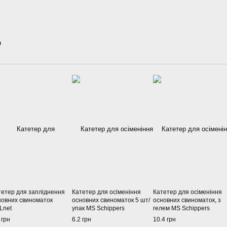
о
тетер для запліднення
Катетер для осіменіння
Катетер для осіменіння
новних свиноматок
основних свиноматок 5 шт/
основних свиноматок, з
Lnet
упак MS Schippers
гелем MS Schippers
 грн
6.2 грн
10.4 грн