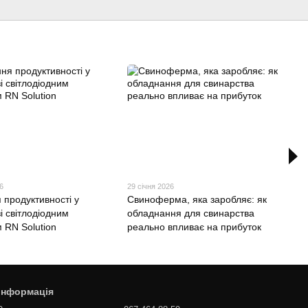
6
29 січня 2026
 продуктивності у
Свиноферма, яка заробляє: як
зі світлодіодним
обладнання для свинарства
 RN Solution
реально впливає на прибуток
 інформація