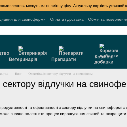
 замовлення» можуть мати змінну ціну. Актуальну вартість уточнюй
днання для свиноферми
Оплата і доставка
Обмін та поверненн
лог
Накопичувальні знижки
Акції
Договір публічної оферти
Кормові
Ветеринарія
Препарати
добавки
ництва
Блог
Оптимізація сектору відлучки на свинофермі
 сектору відлучки на свинофе
одуктивності та ефективності з сектору відлучки на свинофермі є
 може значно полегшити процес вирощування свиней та покращити їхн