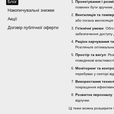
Блог
Проектування і розм
повинен бути зручним 
Накопичувальні знижки
Вентиляція та темпе
Акції
або погана вентиляція 
Договір публічної оферти
Гігієнічні умови
: Обго
забезпечення доступу 
Раціон харчування т
Розгляньте оптимальний
Простір та вигул
: Ро
поведінкові властивост
Моніторинг та контр
перебуває у секторі ві
Використання технол
покращення ефективнос
Розвиток персоналу
відлучки.
Ці теми можна розширити ч