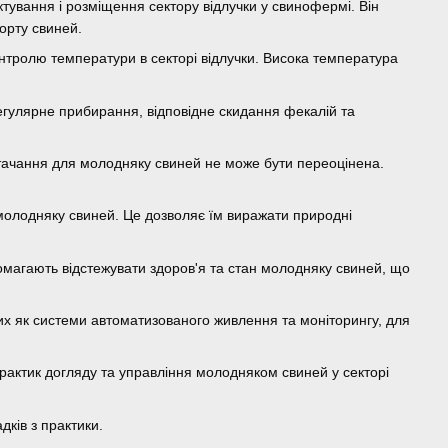
ктування і розміщення сектору відлучки у свинофермі. Він
орту свиней.
контролю температури в секторі відлучки. Висока температура
к регулярне прибирання, відповідне скидання фекалій та
тачання для молодняку свиней не може бути переоцінена.
 молодняку свиней. Це дозволяє їм виражати природні
помагають відстежувати здоров'я та стан молодняку свиней, що
ких як системи автоматизованого живлення та моніторингу, для
рактик догляду та управління молодняком свиней у секторі
ків з практики.