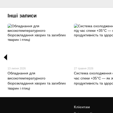
Інші записи
13 липня 2026
27 травня 2026
Обладнання для
Система охолодження 
високотемпературного
час спеки +35°C — як з
біорозкладання хворих та загиблих
продуктивність та здор
тварин і птиці
Клієнтам