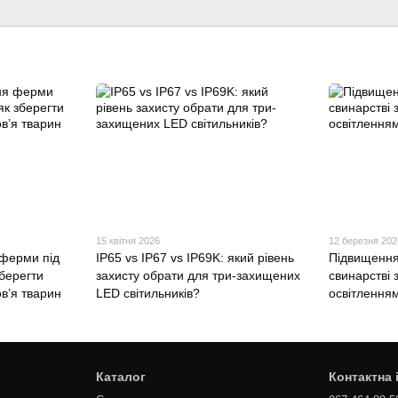
15 квітня 2026
12 березня 202
ферми під
IP65 vs IP67 vs IP69K: який рівень
Підвищення
берегти
захисту обрати для три-захищених
свинарстві 
ов’я тварин
LED світильників?
освітленням
Каталог
Контактна