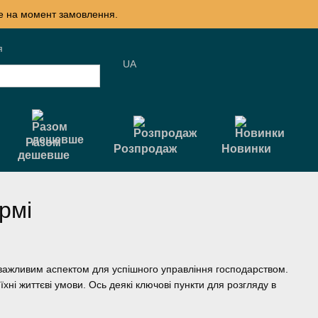
те на момент замовлення.
я
UA
Разом
Розпродаж
Новинки
дешевше
рмі
 важливим аспектом для успішного управління господарством.
і життєві умови. Ось деякі ключові пункти для розгляду в