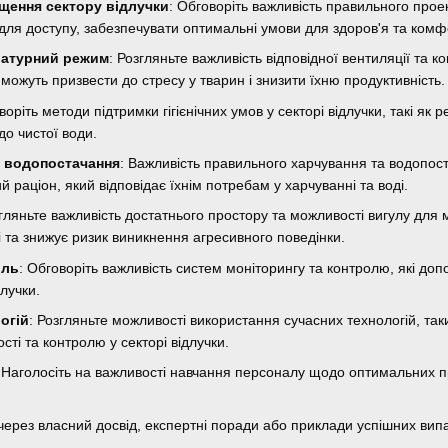
іщення сектору відлучки
: Обговоріть важливість правильного прое
для доступу, забезпечувати оптимальні умови для здоров'я та комф
ратурний режим
: Розгляньте важливість відповідної вентиляції та 
можуть призвести до стресу у тварин і знизити їхню продуктивність.
воріть методи підтримки гігієнічних умов у секторі відлучки, такі я
до чистої води.
а водопостачання
: Важливість правильного харчування та водопос
 раціон, який відповідає їхнім потребам у харчуванні та воді.
згляньте важливість достатнього простору та можливості вигулу для
і та знижує ризик виникнення агресивного поведінки.
оль
: Обговоріть важливість систем моніторингу та контролю, які до
длучки.
огій
: Розгляньте можливості використання сучасних технологій, та
ті та контролю у секторі відлучки.
: Наголосіть на важливості навчання персоналу щодо оптимальних п
ерез власний досвід, експертні поради або приклади успішних випад