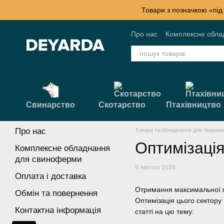
Перейти к основному контенту
Товари з позначкою «під
Про нас
Комплексне обла
Контактна інформація
Б
Свинарство
Скотарство
Птахівництво
Про нас
Товари та обладнання для тварин
Оптимізація
Комплексне обладнання
для свиноферми
9 лютого 2024
Оплата і доставка
Отримання максимальної пр
Обмін та повернення
Оптимізація цього сектору
Контактна інформація
статті на цю тему: