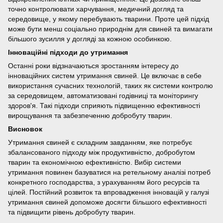
точно контролювати харчування, медичний догляд та
середовище, у якому перебувають тварини. Проте цей підхід
може бути менш соціально природнім для свиней та вимагати
більшого зусилля у догляді за кожною особинкою.
Інноваційні підходи до утримання
Останні роки відзначаються зростанням інтересу до
інноваційних систем утримання свиней. Це включає в себе
використання сучасних технологій, таких як системи контролю
за середовищем, автоматизовані годівниці та моніторингу
здоров'я. Такі підходи сприяють підвищенню ефективності
вирощування та забезпеченню добробуту тварин.
Висновок
Утримання свиней є складним завданням, яке потребує
збалансованого підходу між продуктивністю, добробутом
тварин та економічною ефективністю. Вибір системи
утримання повинен базуватися на ретельному аналізі потреб
конкретного господарства, з урахуванням його ресурсів та
цілей. Постійний розвиток та впровадження інновацій у галузі
утримання свиней допоможе досягти більшого ефективності
та підвищити рівень добробуту тварин.