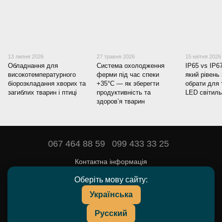
13 липня 2026
27 травня 2026
15 квітня 2026
Обладнання для
Система охолодження
IP65 vs IP6
високотемпературного
ферми під час спеки
який рівень
біорозкладання хворих та
+35°C — як зберегти
обрати для
загиблих тварин і птиці
продуктивність та
LED світиль
здоров’я тварин
067 464 88 59
099 433 33 25
Контактна інформація
Повна версія сайту
Оберіть мову сайту:
Українська
© 2016—2026
DEYARDA — товари та препарати для тваринництва.
Русский
UA
RU