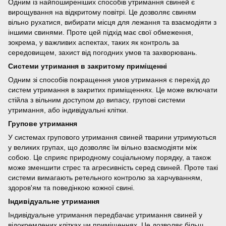
Одним із найпоширеніших способів утримання свиней є
вирощування на відкритому повітрі. Це дозволяє свиням
вільно рухатися, вибирати місця для лежання та взаємодіяти з
іншими свинями. Проте цей підхід має свої обмеження,
зокрема, у важливих аспектах, таких як контроль за
середовищем, захист від погодних умов та захворювань.
Системи утримання в закритому приміщенні
Одним зі способів покращення умов утримання є перехід до
систем утримання в закритих приміщеннях. Це може включати
стійла з вільним доступом до випасу, групові системи
утримання, або індивідуальні клітки.
Групове утримання
У системах групового утримання свиней тварини утримуються
у великих групах, що дозволяє їм вільно взаємодіяти між
собою. Це сприяє природному соціальному порядку, а також
може зменшити стрес та агресивність серед свиней. Проте такі
системи вимагають ретельного контролю за харчуванням,
здоров'ям та поведінкою кожної свині.
Індивідуальне утримання
Індивідуальне утримання передбачає утримання свиней у
відокремлених клітках чи приміщеннях. Це дозволяє більш