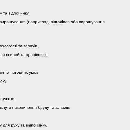
 та відпочинку.
и вирощування (наприклад, відгодівля або вирощування
ологості та запахів.
ля свиней та працівників.
ін та погодних умов.
оку.
фікувати.
кнути накопичення бруду та запахів.
 для руху та відпочинку.