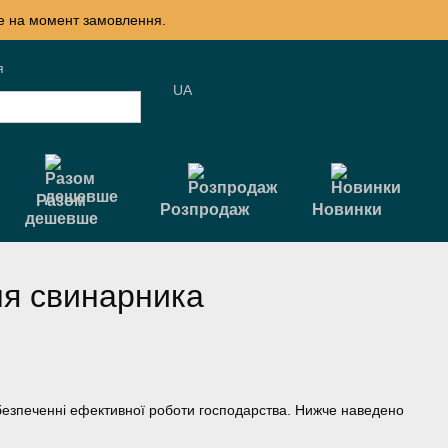
те на момент замовлення.
я
UA
Разом
Розпродаж
Новинки
дешевше
ня свинарника
безпеченні ефективної роботи господарства. Нижче наведено