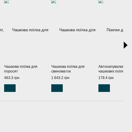
Чашкова поїлка для
Чашкова поїлка для
Автонапувалка соск
поросят
свиноматок
чашкових поїлок, 1/
463.3 грн
1 643.2 грн
178.4 грн