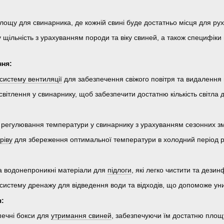
ощу для свинарника, де кожній свині буде достатньо місця для руху
 щільність з урахуванням породи та віку свиней, а також специфік
ння:
систему вентиляції
для забезпечення свіжого повітря та видалення в
ітлення у свинарнику, щоб забезпечити достатню кількість світла д
 регулювання температури у свинарнику з урахуванням сезонних зм
ріву
для збереження оптимальної температури в холодний період р
та водонепроникні матеріали для
підлоги
, які легко чистити та дезин
систему дренажу для відведення води та відходів, що допоможе уни
я:
зпечні бокси для
утримання свиней
, забезпечуючи їм достатню площу