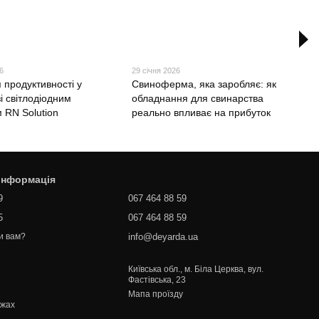
6
29 січня 2026
 продуктивності у
Свиноферма, яка заробляє: як
зі світлодіодним
обладнання для свинарства
 RN Solution
реально впливає на прибуток
 інформація
9
067 464 88 59
5
067 464 88 59
info@deyarda.ua
и вам?
Київська обл., м. Біла Церква, вул.
Фастівська, 23
Мапа проїзду
ежах