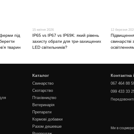
15 квітня 2026
12 березня 202
ферми під
IP65 vs IP67 vs IP69K: який рівень
Підвищення
берегти
захисту обрати для три-захищених
свинарстві 
ов’я тварин
LED світильників?
освітленням
Каталог
Контактна
Свинарство
067 464 88 5
Скотарство
099 433 33 2
для
Птахівництво
Передзвонит
Ветеринарія
Препарати
Кормові добавки
Разом дешевше
Ми в соцмер
Розпродаж