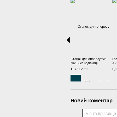
Станок для опоросу тип
Го
№23 без годівниці
AP
11 731.2 грн
Ці
Новий коментар