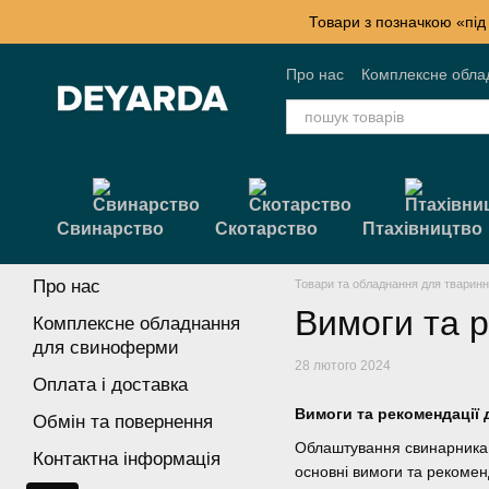
Перейти к основному контенту
Товари з позначкою «під
Про нас
Комплексне обла
Контактна інформація
Б
Свинарство
Скотарство
Птахівництво
Про нас
Товари та обладнання для тварин
Вимоги та 
Комплексне обладнання
для свиноферми
28 лютого 2024
Оплата і доставка
Вимоги та рекомендації
Обмін та повернення
Облаштування свинарника 
Контактна інформація
основні вимоги та рекомен