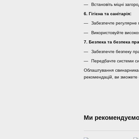
Встановіть міцні загор
6. Гігієна та санітарія:
Забезпечте регулярне
Використовуйте високоя
7. Безпека та безпека пра
Забезпечте безпеку прац
Передбачте системи сиг
Облаштування свинарника 
рекомендацій, ви зможете 
Ми рекомендуєм