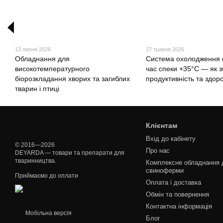
13 липня 2026
27 травня 2026
Обладнання для
Система охолодження 
високотемпературного
час спеки +35°C — як з
біорозкладання хворих та загиблих
продуктивність та здор
тварин і птиці
Клієнтам
Вхід до кабінету
© 2016—2026
Про нас
DEYARDA — товари та препарати для
тваринництва.
Комплексне обладнання 
свиноферми
Приймаємо до оплати
Оплата і доставка
Обмін та повернення
Контактна інформація
Мобільна версія
Блог