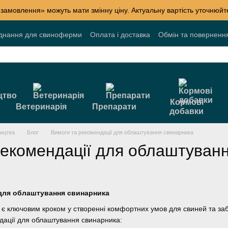
 замовлення» можуть мати змінну ціну. Актуальну вартість уточнюй
днання для свиноферми
Оплата і доставка
Обмін та поверненн
лог
Накопичувальні знижки
Акції
Договір публічної оферти
Кормові
Ветеринарія
Препарати
добавки
ництва
Блог
Вимоги та рекомендації для облаштування свинарника
рекомендації для облаштуван
 для облаштування свинарника
є ключовим кроком у створенні комфортних умов для свиней та за
дації для облаштування свинарника: