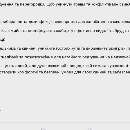
одження та перегородки, щоб уникнути травм та конфліктів між свин
 прибирання та
дезинфекцію
свинарника для запобігання захворюва
кісні мийні та дезінфікуючі засоби, які ефективно видалять бруд та 
ці:
івників та свиней, уникайте гострих кутів та вирівнюйте різні рівні п
налізації та пожежогасіння для негайного реагування на надзвичайн
- це складний, але дуже важливий процес, який вимагає уважності
створити комфортні та безпечні умови для своїх свиней та забезпеч
о