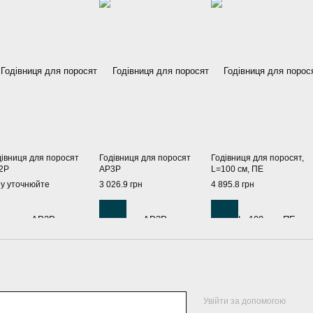
дівниця для поросят
Годівниця для поросят
Годівниця для поросят,
2P
AP3P
L=100 см, ПЕ
ну уточнюйте
3 026.9 грн
4 895.8 грн
Увійти за допомогою