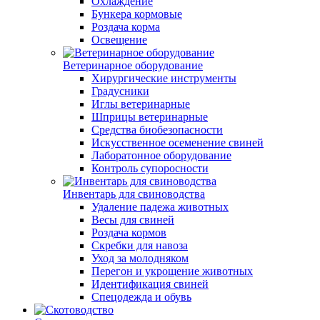
Охлаждение
Бункера кормовые
Роздача корма
Освещение
Ветеринарное оборудование
Хирургические инструменты
Градусники
Иглы ветеринарные
Шприцы ветеринарные
Средства биобезопасности
Искусственное осеменение свиней
Лаборатонное оборудование
Контроль супоросности
Инвентарь для свиноводства
Удаление падежа животных
Весы для свиней
Роздача кормов
Скребки для навоза
Уход за молодняком
Перегон и укрощение животных
Идентификация свиней
Спецодежда и обувь