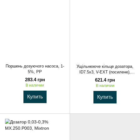
Поршень дозуючого насоса, 1-
Ущільнююче кільце дозатора,
5%, PP
ID7.5x3, V-EXT (посилене),
гума
283.4 грн
621.4 грн
В наличии
В наличии
Купить
Купить