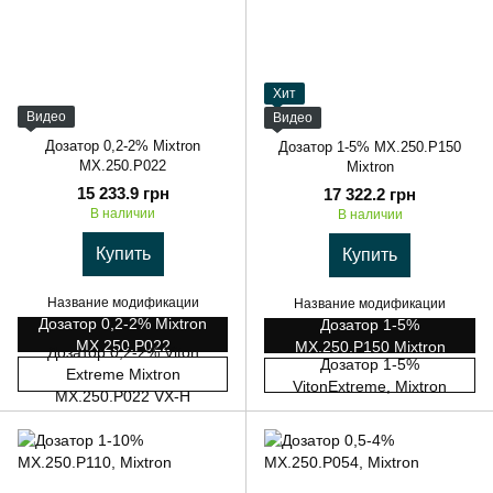
Хит
Видео
Видео
Дозатор 0,2-2% Mixtron
Дозатор 1-5% MX.250.P150
MX.250.P022
Mixtron
15 233.9 грн
17 322.2 грн
В наличии
В наличии
Купить
Купить
Название модификации
Название модификации
Дозатор 0,2-2% Mixtron
Дозатор 1-5%
MX.250.P022
MX.250.P150 Mixtron
Дозатор 0,2-2% Viton
Дозатор 1-5%
Extreme Mixtron
VitonExtreme, Mixtron
MX.250.P022 VX-H