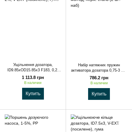
Ущільнення дозатора,
Набір натяжних пружин
ID9.85xOD15.85x3 F183, 0,2-
активатора дозатора 0,75-3 м3/
2%, V-EXT (посилене), гума
год, нерж. сталь (2 шт/наб)
1 113.8 грн
786.2 грн
В наличии
В наличии
Купить
Купить