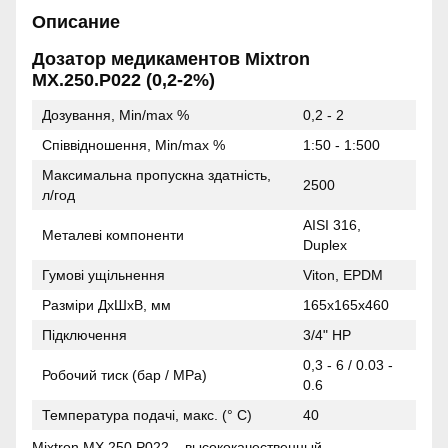
Описание
Дозатор медикаментов Mixtron
MX.250.P022 (0,2-2%)
Дозування, Min/max %
0,2 - 2
Співвідношення, Min/max %
1:50 - 1:500
Максимальна пропускна здатність,
2500
л/год
AISI 316,
Металеві компоненти
Duplex
Гумові ущільнення
Viton, EPDM
Разміри ДхШхВ, мм
165х165х460
Підключення
3/4" HP
0,3 - 6 / 0.03 -
Робочий тиск (бар / MPa)
0.6
Температура подачі, макс. (° C)
40
Mixtron MX.250.P022 – высококачественный