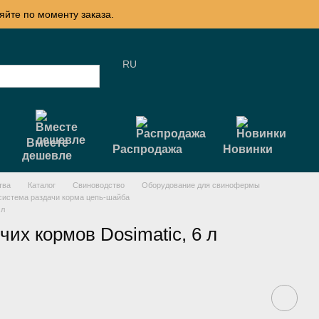
яйте по моменту заказа.
RU
Вместе
Распродажа
Новинки
дешевле
тва
Каталог
Свиноводство
Оборудование для свинофермы
система раздачи корма цепь-шайба
 л
чих кормов Dosimatic, 6 л