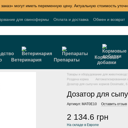
 заказ» могут иметь переменную цену. Актуальную стоимость уточн
удование для свинофермы
Оплата и доставка
Обмен и возврат
Блог
Акции
Договор публичной оферты
Кормовые
о
Ветеринария
Препараты
добавки
Товары и оборудование для животноводс
Роздача корма
Автоматизированная 
Дозатор для сыпучих кормов Dosimatic, 6
Дозатор для сыпу
Артикул: MAT0E10
Оставить отзыв
2 134.6 грн
На складе в Европе