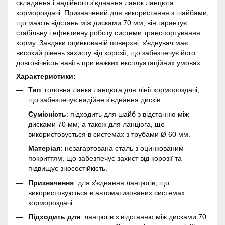
складання і надійного з'єднання ланок ланцюга
кормороздачі. Призначений для використання з шайбами,
що мають відстань між дисками 70 мм, він гарантує
стабільну і ефективну роботу системи транспортування
корму. Завдяки оцинкованій поверхні, з'єднувач має
високий рівень захисту від корозії, що забезпечує його
довговічність навіть при важких експлуатаційних умовах.
Характеристики:
Тип
: головна ланка ланцюга для лінії кормороздачі,
що забезпечує надійне з'єднання дисків.
Сумісність
: підходить для шайб з відстанню між
дисками 70 мм, а також для ланцюга, що
використовується в системах з трубами Ø 60 мм.
Матеріал
: незагартована сталь з оцинкованим
покриттям, що забезпечує захист від корозії та
підвищує зносостійкість.
Призначення
: для з'єднання ланцюгів, що
використовуються в автоматизованих системах
кормороздачі.
Підходить для
: ланцюгів з відстанню між дисками 70