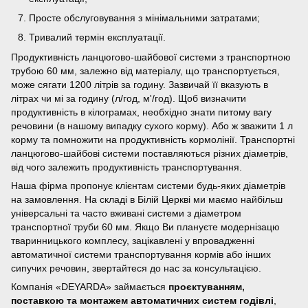
Просте обслуговування з мінімальними затратами;
Тривалий термін експлуатації.
Продуктивність ланцюгово-шайбової системи з транспортною
трубою 60 мм, залежно від матеріалу, що транспортується,
може сягати 1200 літрів за годину. Зазвичай її вказують в
літрах чи мі за годину (л/год, м'/год). Щоб визначити
продуктивність в кілограмах, необхідно знати питому вагу
речовини (в нашому випадку сухого корму). Або ж зважити 1 л
корму та помножити на продуктивність кормолінії. Транспортні
ланцюгово-шайбові системи поставляються різних діаметрів,
від чого залежить продуктивність транспортування.
Наша фірма пропонує клієнтам системи будь-яких діаметрів
на замовлення. На складі в Білій Церкві ми маємо найбільш
універсальні та часто вживані системи з діаметром
транспортної труби 60 мм. Якщо Ви плануєте модернізацю
тваринницького комплесу, зацікавлені у впровадженні
автоматичної системи транспортування кормів або інших
сипучих речовин, звертайтеся до нас за консультацією.
Компанія «DEYARDA» займається
проєктуванням,
поставкою та монтажем автоматичних систем годівлі
,