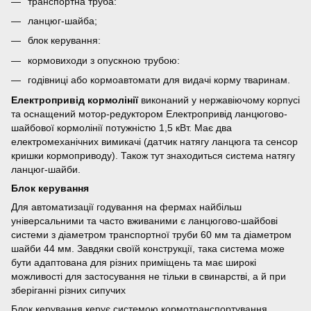
транспортна труба:
ланцюг-шайба;
блок керування:
кормовиходи з опускною трубою:
годівниці або кормоавтомати для видачі корму тваринам.
Електропривід кормолінії
виконаний у нержавіючому корпусі
та оснащений мотор-редуктором Електропривід ланцюгово-
шайбової кормолінії потужністю 1,5 кВт. Має два
електромеханічних вимикачі (датчик натягу ланцюга та сенсор
кришки кормоприводу). Також тут знаходиться система натягу
ланцюг-шайби.
Блок керування
Для автоматизації годування на фермах найбільш
універсальними та часто вживаними є ланцюгово-шайбові
системи з діаметром транспортної труби 60 мм та діаметром
шайби 44 мм. Завдяки своїй конструкції, така система може
бути адаптована для різних приміщень та має широкі
можливості для застосування не тільки в свинарстві, а й при
зберіганні різних сипучих
Блок керування керує системою кормотранспортування,