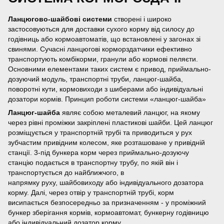
Ланцюгово-шайбові системи
створені і широко
застосовуються для доставки сухого корму від силосу до
годівниць або кормоавтоматів, що встановлені у загонах зі
свинями. Сучасні ланцюгові корморздатчики ефективно
транспортують комбікорми, гранули або кормові пеляєти.
Основними елементами таких систем є привод, приймально-
дозуючий модуль, транспортні труби, ланцюг-шайба,
поворотні кути, кормовиходи з шиберами або індивідуальні
дозатори кормів. Принцип роботи системи «ланцюг-шайба»
Ланцюг-шайба
являє собою металевий ланцюг, на якому
через рівні проміжки закріплені пластикові шайби. Цей ланцюг
розміщується у транспортній трубі та приводиться у рух
зубчастим привідним колесом, яке розташоване у привідній
станції. 3-під бункера корм через приймально-дозуючу
станцію подається в транспортну трубу, по якій він і
транспортується до найближчого, в
напрямку руху, шайбовиходу або індивідуального дозатора
корму. Далі, через отвір у транспортній трубі, корм
висипається безпосередньо за призначенням - у проміжний
бункер зберігання кормів, кормоавтомат, бункерну годівницю
або індивідуальний дозатор корму.