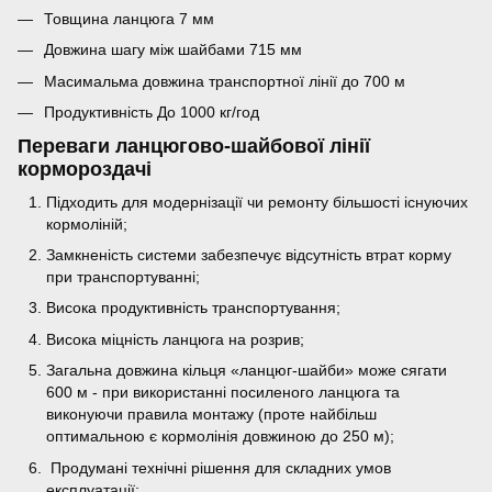
Товщина ланцюга 7 мм
Довжина шагу між шайбами 715 мм
Масимальма довжина транспортної лінії до 700 м
Продуктивність До 1000 кг/год
Переваги ланцюгово-шайбової лінії
кормороздачі
Підходить для модернізації чи ремонту більшості існуючих
кормоліній;
Замкненість системи забезпечує відсутність втрат корму
при транспортуванні;
Висока продуктивність транспортування;
Висока міцність ланцюга на розрив;
Загальна довжина кільця «ланцюг-шайби» може сягати
600 м - при використанні посиленого ланцюга та
виконуючи правила монтажу (проте найбільш
оптимальною є кормолінія довжиною до 250 м);
Продумані технічні рішення для складних умов
експлуатації;