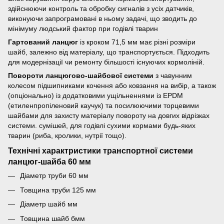
здійснюючи контроль та обробку сигналів з усіх датчиків,
виконуючи запрограмовані в ньому задачі, що зводить до
мінімуму людський фактор при годівлі тварин
Гартований ланцюг
із кроком 71,5 мм має різні розміри
шайб, залежно від матеріалу, що транспортується. Підходить
для модернізації чи ремонту більшості існуючих кормоліній.
Повороти ланцюгово-шайбової системи
з чавунним
колесом підшипниками кочення або ковзання на вибір, а також
(опціонально) із додатковими ущільненнями із EPDM
(етиленпропіленовий каучук) та посилюючими торцевими
шайбами для захисту матеріалу повороту на довгих відрізках
системи. сумішей, для годівлі сухими кормами будь-яких
тварин (риба, кролики, нутрії тощо).
Технічні характристики транспортної системи
ланцюг-шайба 60 мм
Діаметр труби 60 мм
Товщина труби 125 мм
Діаметр шайб мм
Товщина шайб бмм