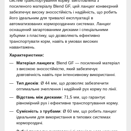
систем транспортування корму. Виготовлена з
посиленого матеріалу Blend GF, цей ланцюг конвеєрний
забезпечує високу зносостійкість і надійність, що робить
його ідеальним для тривалої експлуатації в
автоматизованих кормороздачних системах. Ланцюг
оснащений загартованими дисками і спеціальними
зубцями з пластику, що дозволяють ефективно
транспортувати корм, навіть в умовах високих
навантажень.
Характеристики:
Матеріал ланцюга
: Blend GF — посилений матеріал
з високою зносостійкістю, який забезпечує
довговічність навіть при інтенсивному використанні.
Тип дисків
: Ø 44 мм, що дозволяє забезпечити
оптимальне зчеплення і надійний рух корму по лінії.
Відстань між дисками
: 71,5 мм, що гарантує
рівномірний рух і ефективне транспортування корму.
Сумісність з трубами
: Ø 60 мм, що робить ланцюг
ідеальним для використання в типових системах
кормороздачі.