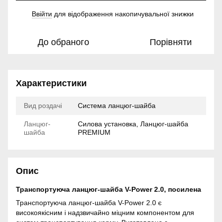
Ввійти
для відображення накопичувальної знижки
%
До обраного
Порівняти
Характеристики
Вид роздачі
Система ланцюг-шайба
Ланцюг-
Силова установка, Ланцюг-шайба
шайба
PREMIUM
Опис
Транспортуюча ланцюг-шайба V-Power 2.0, посилена
Транспортуюча ланцюг-шайба V-Power 2.0 є
високоякісним і надзвичайно міцним компонентом для