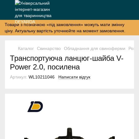
Товари з позначкою «під замовлення» можуть мати змінну
ціну. Актуальну вартість уточнюйте на момент замовлення.
Каталог
Свинарство
Обладнання для свиноферми
Розд
Транспортуюча ланцюг-шайба V-
Power 2.0, посилена
Артикул:
WL10211046
Написати відгук