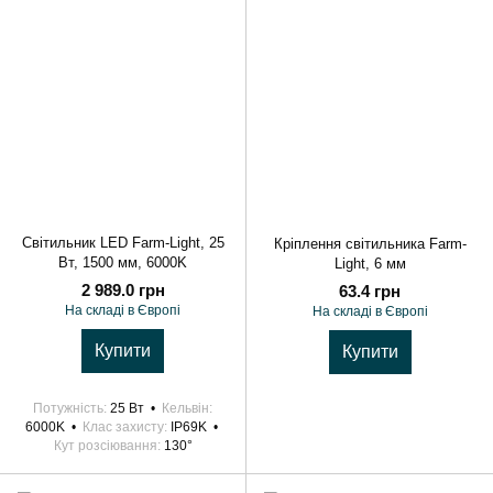
Світильник LED Farm-Light, 25
Кріплення світильника Farm-
Вт, 1500 мм, 6000K
Light, 6 мм
2 989.0 грн
63.4 грн
На складі в Європі
На складі в Європі
Купити
Купити
Потужність
25 Вт
Кельвін
6000K
Клас захисту
IP69K
Кут розсіювання
130°