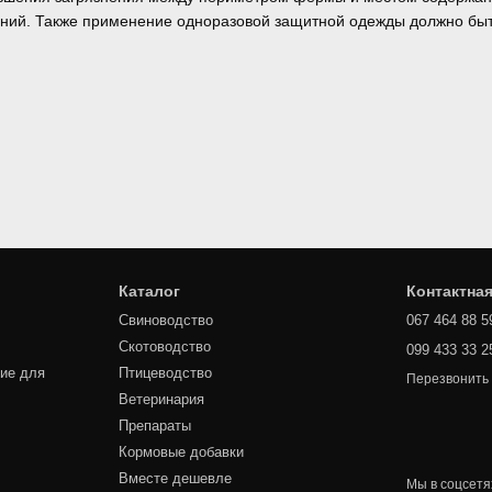
ний. Также применение одноразовой защитной одежды должно быт
Каталог
Контактна
Свиноводство
067 464 88 5
Скотоводство
099 433 33 2
ие для
Птицеводство
Перезвонить
Ветеринария
Препараты
Кормовые добавки
Вместе дешевле
Мы в соцсетя