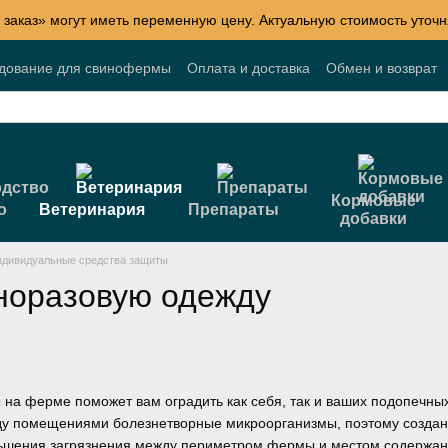
 заказ» могут иметь переменную цену. Актуальную стоимость уточн
удование для свинофермы
Оплата и доставка
Обмен и возврат
Блог
Акции
Договор публичной оферты
Кормовые
о
Ветеринария
Препараты
добавки
дивидуальные средства защиты
норазовую одежду
 на ферме поможет вам оградить как себя, так и ваших подопечных
ду помещениями болезнетворные микроорганизмы, поэтому создан
ьшения загрязнения между периметром фермы и местом содержани