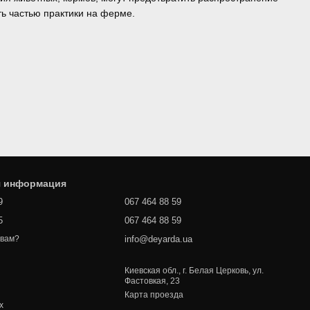
ь частью практики на ферме.
я информация
9
067 464 88 59
5
067 464 88 59
info@deyarda.ua
 вам?
Киевская обл., г. Белая Церковь, ул.
Фастовкая, 23
Карта проезда
х