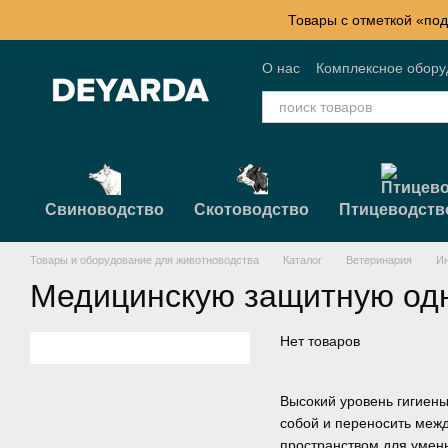
Перейти к основному контенту
Товары с отметкой «под
О нас
Комплексное обор
Контактная информация
Свиноводство
Скотоводство
Птицеводств
Товары и оборудование для животноводства
Каталог
Ветеринария
Ин
Медицинскую защитную од
Нет товаров
Высокий уровень гигиены
собой и переносить меж
пространством для умен