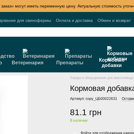
 заказ» могут иметь переменную цену. Актуальную стоимость уточн
удование для свинофермы
Оплата и доставка
Обмен и возврат
Блог
Акции
Договор публичной оферты
Кормовые
о
Ветеринария
Препараты
добавки
Товары и оборудование для животноводс
Кормовая добавк
Артикул: copy_ЦБ00022631
Остави
81.1 грн
В наличии
Войти
для отображения накопи
%