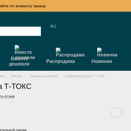
яйте по моменту заказа.
RU
Вместе
Распродажа
Новинки
дешевле
тва
Каталог
Кормовые добавки
Кормовая добавка Т-ТОКС
а Т-ТОКС
ть отзыв
тельной скидки