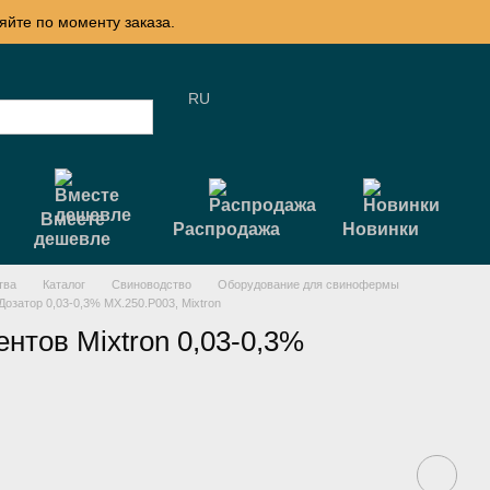
яйте по моменту заказа.
RU
Вместе
Распродажа
Новинки
дешевле
тва
Каталог
Свиноводство
Оборудование для свинофермы
Дозатор 0,03-0,3% MX.250.P003, Mixtron
нтов Mixtron 0,03-0,3%