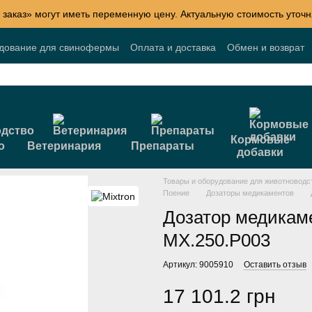
 заказ» могут иметь переменную цену. Актуальную стоимость уточн
удование для свинофермы
Оплата и доставка
Обмен и возврат
Блог
Акции
Договор публичной оферты
Кормовые
о
Ветеринария
Препараты
добавки
Товары и оборудование для животноводс
Поение
Дозаторы медикаментов
Дозатор медикаме
MX.250.P003
Артикул: 9005910
Оставить отзыв
17 101.2 грн