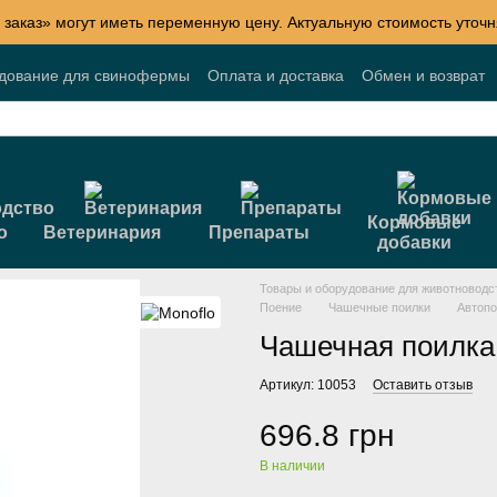
 заказ» могут иметь переменную цену. Актуальную стоимость уточн
удование для свинофермы
Оплата и доставка
Обмен и возврат
Блог
Акции
Договор публичной оферты
Кормовые
о
Ветеринария
Препараты
добавки
Товары и оборудование для животноводс
Поение
Чашечные поилки
Автопо
Чашечная поилка 
Артикул: 10053
Оставить отзыв
696.8 грн
В наличии