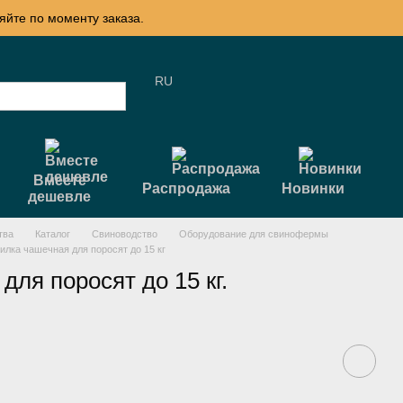
яйте по моменту заказа.
RU
Вместе
Распродажа
Новинки
дешевле
тва
Каталог
Свиноводство
Оборудование для свинофермы
илка чашечная для поросят до 15 кг
для поросят до 15 кг.