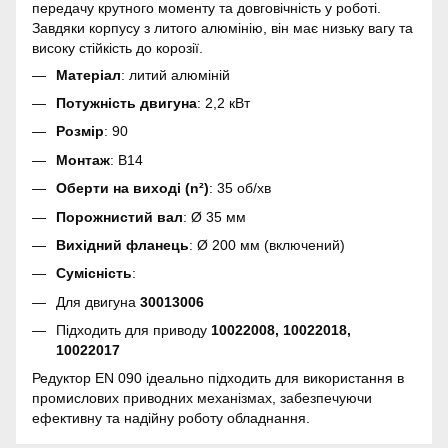
передачу крутного моменту та довговічність у роботі.
Завдяки корпусу з литого алюмінію, він має низьку вагу та
високу стійкість до корозії.
Матеріал
: литий алюміній
Потужність двигуна
: 2,2 кВт
Розмір
: 90
Монтаж
: B14
Оберти на виході (n²)
: 35 об/хв
Порожнистий вал
: Ø 35 мм
Вихідний фланець
: Ø 200 мм (включений)
Сумісність
:
Для двигуна
30013006
Підходить для приводу
10022008, 10022018,
10022017
Редуктор EN 090 ідеально підходить для використання в
промислових приводних механізмах, забезпечуючи
ефективну та надійну роботу обладнання.