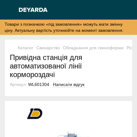
Товари з позначкою «під замовлення» можуть мати змінну
ціну. Актуальну вартість уточнюйте на момент замовлення.
Каталог
Свинарство
Обладнання для свиноферми
Розд
Привідна станція для
автоматизованої лінії
кормороздачі
Артикул:
WL601304
Написати відгук