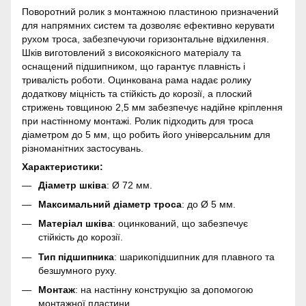
Поворотний ролик з монтажною пластиною призначений
для напрямних систем та дозволяє ефективно керувати
рухом троса, забезпечуючи горизонтальне відхилення.
Шків виготовлений з високоякісного матеріалу та
оснащений підшипником, що гарантує плавність і
тривалість роботи. Оцинкована рама надає ролику
додаткову міцність та стійкість до корозії, а плоский
стрижень товщиною 2,5 мм забезпечує надійне кріплення
при настінному монтажі. Ролик підходить для троса
діаметром до 5 мм, що робить його універсальним для
різноманітних застосувань.
Характеристики:
Діаметр шківа
: Ø 72 мм.
Максимальний діаметр троса
: до Ø 5 мм.
Матеріал шківа
: оцинкований, що забезпечує
стійкість до корозії.
Тип підшипника
: шарикопідшипник для плавного та
безшумного руху.
Монтаж
: на настінну конструкцію за допомогою
монтажної пластини.