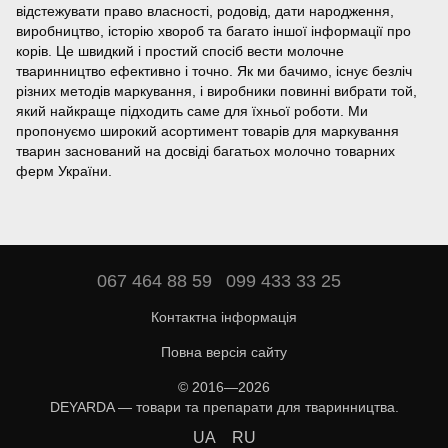
відстежувати право власності, родовід, дати народження,
виробництво, історію хвороб та багато іншої інформації про
корів. Це швидкий і простий спосіб вести молочне
тваринництво ефективно і точно. Як ми бачимо, існує безліч
різних методів маркування, і виробники повинні вибрати той,
який найкраще підходить саме для їхньої роботи. Ми
пропонуємо широкий асортимент товарів для маркування
тварин заснований на досвіді багатьох молочно товарних
ферм України.
067 464 88 59
099 433 33 25
Контактна інформація
Повна версія сайту
© 2016—2026
DEYARDA — товари та препарати для тваринництва.
UA
RU