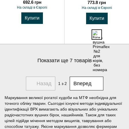
692.6 грн
773.8 грн
На складі в Європі
На складі в Європі
Купити
Купити
Показати ще 7 товарів
Назад
Вперед
1
з 2
Маркування великої рогатої худоби на МТФ необхідна для
точного обліку тварин. Сьогодні існуючі методи індивідуальної
ідентифікації ВРХ вимагають або візуальних або унікальних
радіочастотних вушних бірок, нашийників. Також для таких
цілей підійде мічення методом вищипів, таврування або
способом татуажу. Якісне маркування дозволяє фермерам