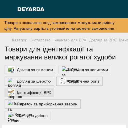
Товари з позначкою «під замовлення» можуть мати змінну
ціну. Актуальну вартість уточнюйте на момент замовлення.
Каталог
Скотарство
Інвентар для ВРХ
Догляд за ВРХ
Іден
Товари для ідентифікації та
маркування великої рогатої худоби
Догляд за вименем
Догляд за копитами
Догляд за шерстю
Видалення рогів
Ідентифікація ВРХ
Перегон та приборкання тварин
Одяг для доїння