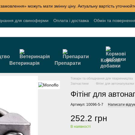
 замовлення» можуть мати змінну ціну. Актуальну вартість уточнюй
днання для свиноферми
Оплата і доставка
Обмін та поверненн
лог
Накопичувальні знижки
Акції
Договір публічної оферти
Кормові
Ветеринарія
Препарати
добавки
Товари та обладнання для тваринництва
Запчастини
Фітінг для автонапувалки 3
Фітінг для автонап
Артикул: 10096-5-7
Написати відгук
252.2 грн
В наявності