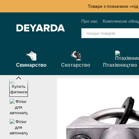
Перейти к основному контенту
Товари з позначкою «під
Про нас
Комплексне обла
Контактна інформація
Б
Свинарство
Скотарство
Птахівництво