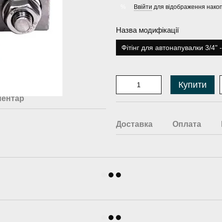
Ввійти
для відображення накоп
%
Назва модифікації
Фітінг для автонапувалки 3/4" -
Купити
ментар
Доставка
Оплата