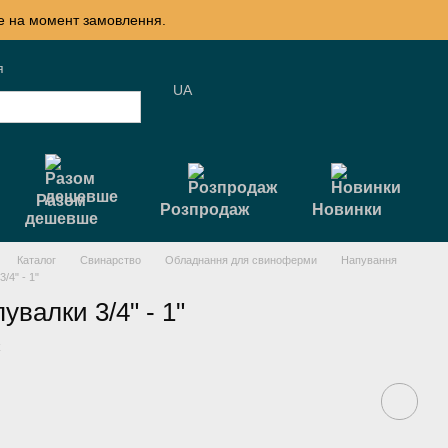
те на момент замовлення.
я
UA
Разом
Розпродаж
Новинки
дешевше
Каталог
Свинарство
Обладнання для свиноферми
Напування
/4" - 1"
увалки 3/4" - 1"