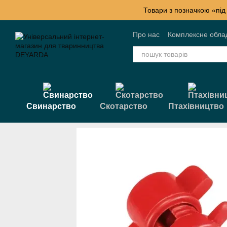
Перейти к основному контенту
Товари з позначкою «під
Про нас
Комплексне обла
Контактна інформація
Б
Свинарство
Скотарство
Птахівництво