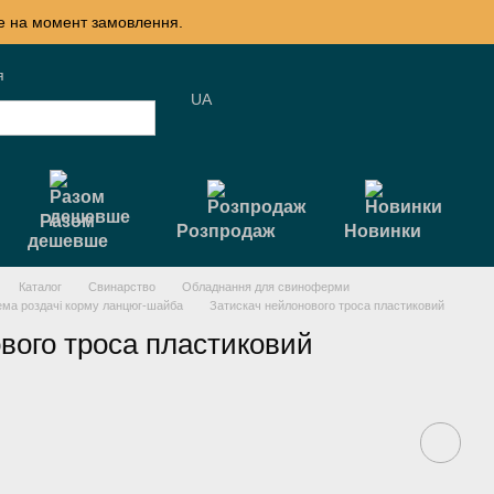
те на момент замовлення.
я
UA
Разом
Розпродаж
Новинки
дешевше
Каталог
Свинарство
Обладнання для свиноферми
ема роздачі корму ланцюг-шайба
Затискач нейлонового троса пластиковий
вого троса пластиковий