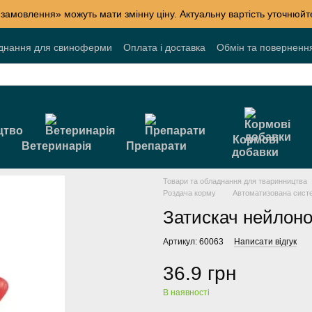
 замовлення» можуть мати змінну ціну. Актуальну вартість уточнюй
днання для свиноферми
Оплата і доставка
Обмін та поверненн
лог
Накопичувальні знижки
Акції
Договір публічної оферти
Кормові
Ветеринарія
Препарати
добавки
Товари та обладнання для тваринництва
Роздача корму
Автоматизована сист
Затискач нейлоно
Артикул: 60063
Написати відгук
36.9 грн
В наявності